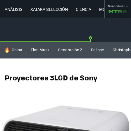
Suscríbete a
ANÁLISIS
XATAKA SELECCIÓN
CIENCIA
MOVILIDAD
HOY SE HABLA DE
China
Elon Musk
Generación Z
Eclipse
Christoph
Proyectores 3LCD de Sony