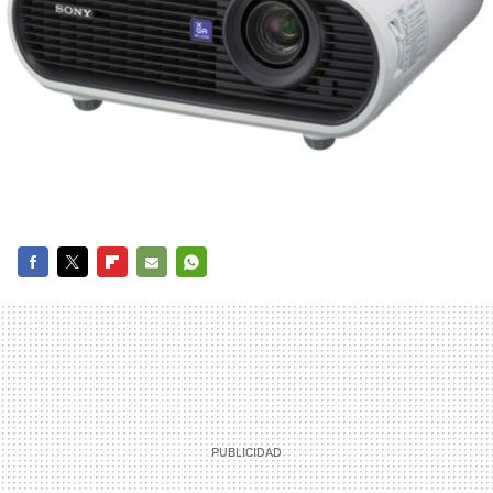
FACEBOOK
TWITTER
FLIPBOARD
E-
WHATSAPP
MAIL