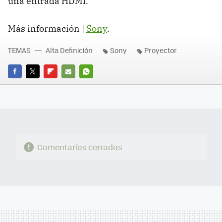
una entrada HDMI.
Más información |
Sony
.
TEMAS
Alta Definición
Sony
Proyector
FACEBOOK
TWITTER
FLIPBOARD
E-
WHATSAPP
MAIL
Comentarios cerrados