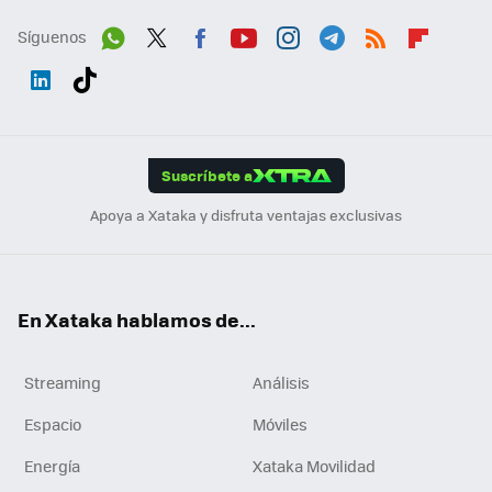
Síguenos
Wh
Twit
Fac
You
Inst
Tele
RSS
Flip
ats
ter
ebo
tub
agr
gra
boa
Link
Tikt
App
ok
e
am
m
rd
edI
ok
Suscríbete a
n
Apoya a Xataka y disfruta ventajas exclusivas
En Xataka hablamos de...
Streaming
Análisis
Espacio
Móviles
Energía
Xataka Movilidad