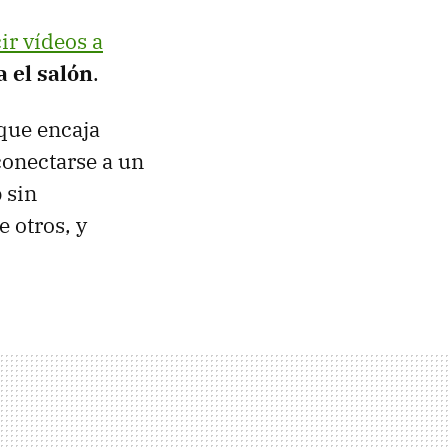
r vídeos a
 el salón
.
 que encaja
onectarse a un
p
sin
e otros, y