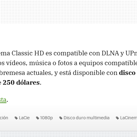
ema Classic HD es compatible con DLNA y UPn
s vídeos, música o fotos a equipos compatibl
bremesa actuales, y está disponible con
disco
e
250 dólares
.
sta
.
ición
LaCie
1080p
Disco duro multimedia
LaCinem