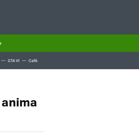
GTA VI
Café
e anima