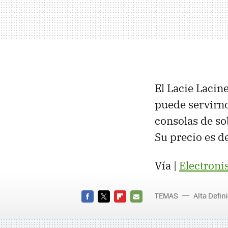
El Lacie Lacin
puede servirno
consolas de so
Su precio es d
Vía |
Electroni
TEMAS
Alta Defin
FACEBOOK
TWITTER
FLIPBOARD
E-
MAIL