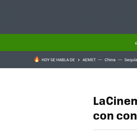
HOY SE HABLA DE
AEMET
China
Sequí
LaCinem
con con