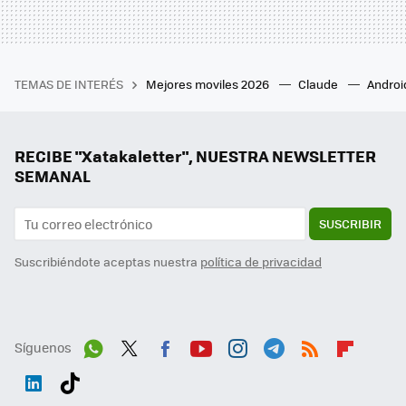
TEMAS DE INTERÉS
Mejores moviles 2026
Claude
Androi
RECIBE "Xatakaletter", NUESTRA NEWSLETTER
SEMANAL
SUSCRIBIR
Suscribiéndote aceptas nuestra
política de privacidad
Síguenos
Wh
Twit
Fac
You
Inst
Tele
RSS
Flip
ats
ter
ebo
tub
agr
gra
boa