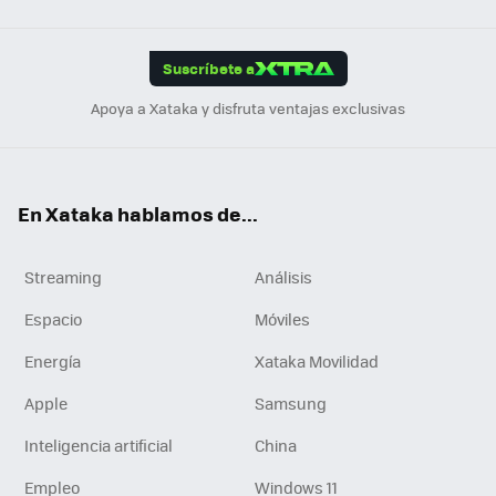
Link
Tikt
App
ok
e
am
m
rd
edI
ok
Suscríbete a
n
Apoya a Xataka y disfruta ventajas exclusivas
En Xataka hablamos de...
Streaming
Análisis
Espacio
Móviles
Energía
Xataka Movilidad
Apple
Samsung
Inteligencia artificial
China
Empleo
Windows 11