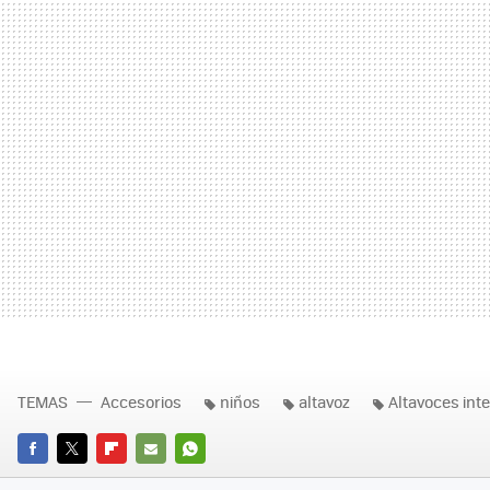
TEMAS
Accesorios
niños
altavoz
Altavoces int
FACEBOOK
TWITTER
FLIPBOARD
E-
WHATSAPP