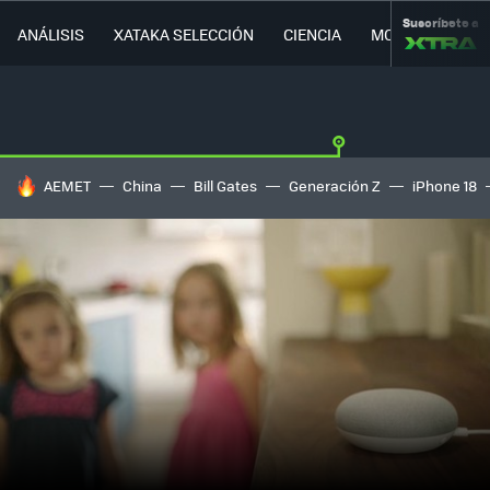
Suscríbete a
ANÁLISIS
XATAKA SELECCIÓN
CIENCIA
MOVILIDAD
HOY SE HABLA DE
AEMET
China
Bill Gates
Generación Z
iPhone 18