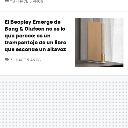
COMENTARIOS
113
HACE 5 AÑOS
El Beoplay Emerge de
Bang & Olufsen no es lo
que parece: es un
trampantojo de un libro
que esconde un altavoz
COMENTARIOS
3
HACE 5 AÑOS