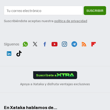
SUSCRIBIR
Suscribiéndote aceptas nuestra
política de privacidad
Síguenos
Wh
Twit
Fac
You
Inst
Tele
RSS
Flip
ats
ter
ebo
tub
agr
gra
boa
Link
Tikt
App
ok
e
am
m
rd
edI
ok
Suscríbete a
n
Apoya a Xataka y disfruta ventajas exclusivas
En Xataka hablamos de...