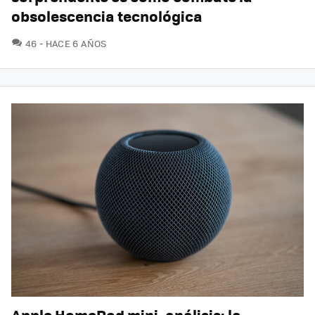
obsolescencia tecnológica
COMENTARIOS
46
HACE 6 AÑOS
Apple HomePod mini, análisis: la