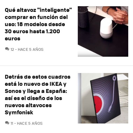
Qué altavoz "inteligente"
comprar en función del
uso: 18 modelos desde
30 euros hasta 1.200
euros
COMENTARIOS
12
HACE 5 AÑOS
Detrás de estos cuadros
está lo nuevo de IKEA y
Sonos y llega a España:
así es el diseño de los
nuevos altavoces
Symfonisk
COMENTARIOS
11
HACE 5 AÑOS