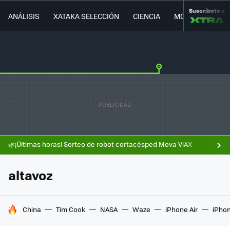
Suscríbete a
ANÁLISIS
XATAKA SELECCIÓN
CIENCIA
MOVILIDAD
🌿¡Últimas horas! Sorteo de robot cortacésped Mova ViAX
altavoz
HOY SE HABLA DE
China
Tim Cook
NASA
Waze
iPhone Air
iPhon