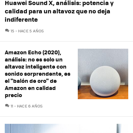
Huawei Sound X, análisis: potencia y
calidad para un altavoz que no deja
indiferente
COMENTARIOS
15
HACE 5 AÑOS
Amazon Echo (2020),
análisis: no es solo un
altavoz inteligente con
sonido sorprendente, es
el "balón de oro" de
Amazon en calidad
precio
COMENTARIOS
11
HACE 6 AÑOS