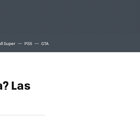
ll Super
PS5
GTA
a? Las