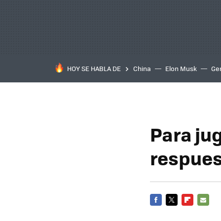
HOY SE HABLA DE
China
Elon Musk
Ge
Para ju
respue
FACEBOOK
TWITTER
FLIPBOARD
E-