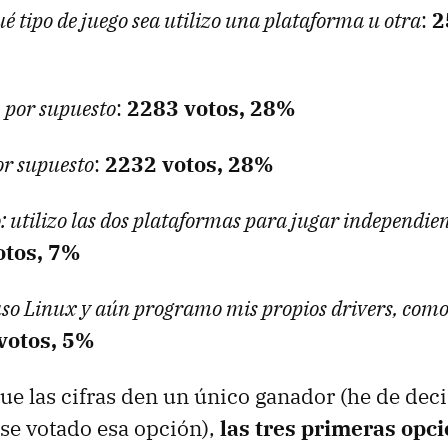
é tipo de juego sea utilizo una plataforma u otra
:
2
 por supuesto
:
2283 votos, 28%
or supuesto
:
2232 votos, 28%
o: utilizo las dos plataformas para jugar independie
otos, 7%
 uso Linux y aún programo mis propios drivers, com
votos, 5%
ue las cifras den un único ganador (he de dec
se votado esa opción),
las tres primeras opc