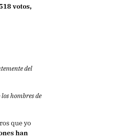
518 votos,
ntemente del
o los hombres de
iros que yo
iones han