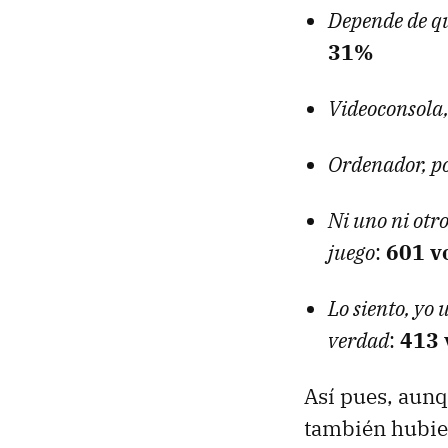
Depende de qu
31%
Videoconsola,
Ordenador, p
Ni uno ni otr
juego
:
601 v
Lo siento, yo
verdad
:
413 
Así pues, aunq
también hubie