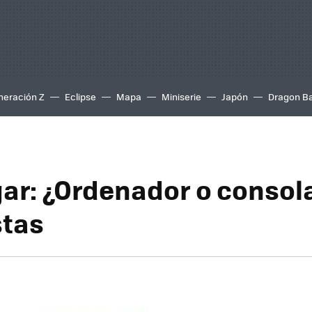
neración Z
Eclipse
Mapa
Miniserie
Japón
Dragon Ba
gar: ¿Ordenador o consol
stas