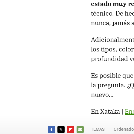
estado muy r
técnico. De he
nunca, jamás s
Adicionalmente
los tipos, col
profundidad v
Es posible que
la pregunta. ¿
nuevo…
En Xataka |
En
TEMAS
Ordenado