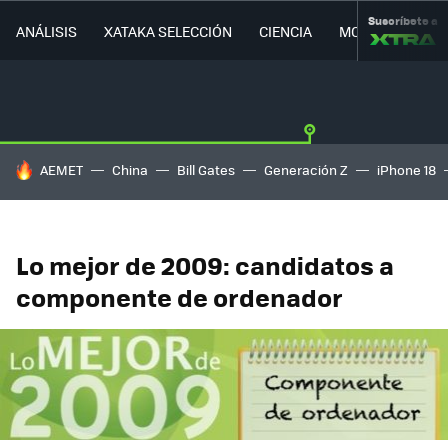
Suscríbete a
ANÁLISIS
XATAKA SELECCIÓN
CIENCIA
MOVILIDAD
HOY SE HABLA DE
AEMET
China
Bill Gates
Generación Z
iPhone 18
Lo mejor de 2009: candidatos a
componente de ordenador