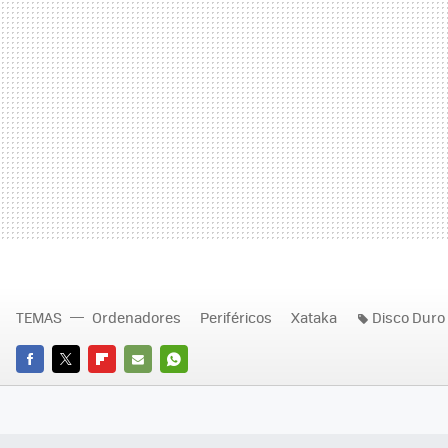
TEMAS
Ordenadores
Periféricos
Xataka
Disco Duro
FACEBOOK
TWITTER
FLIPBOARD
E-
WHATSAPP
MAIL