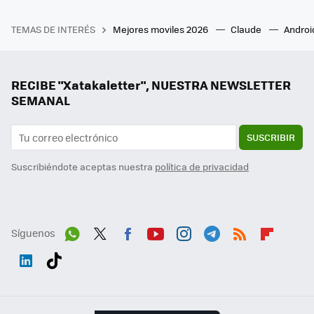
TEMAS DE INTERÉS
Mejores moviles 2026
Claude
Androi
RECIBE "Xatakaletter", NUESTRA NEWSLETTER
SEMANAL
SUSCRIBIR
Suscribiéndote aceptas nuestra
política de privacidad
Síguenos
Wh
Twit
Fac
You
Inst
Tele
RSS
Flip
ats
ter
ebo
tub
agr
gra
boa
Link
Tikt
App
ok
e
am
m
rd
edI
ok