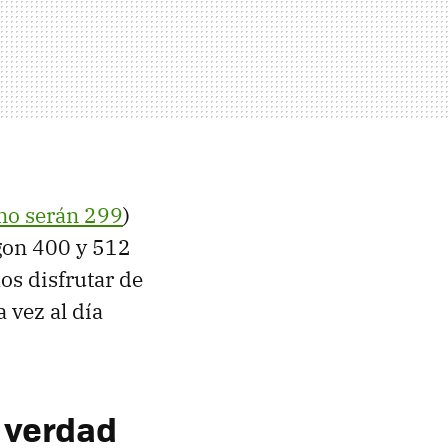
no serán 299
)
gon 400 y 512
os disfrutar de
 vez al día
e verdad