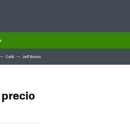
Café
Jeff Bezos
 precio