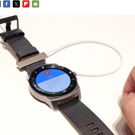
FACEBOOK
TWITTER
FLIPBOARD
E-
MAIL