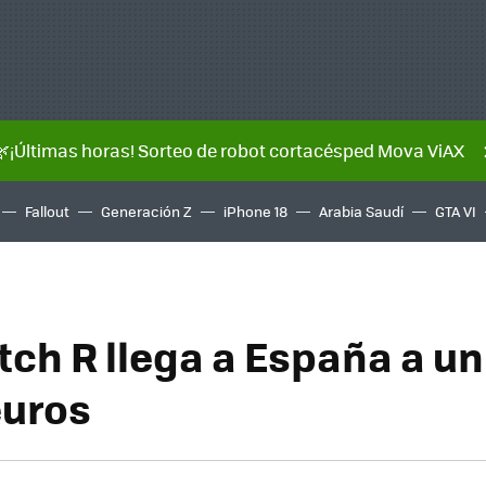
🌿¡Últimas horas! Sorteo de robot cortacésped Mova ViAX
Fallout
Generación Z
iPhone 18
Arabia Saudí
GTA VI
tch R llega a España a un
euros