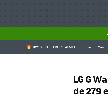
HOY SE HABLA DE
AEMET
China
Waze
LG G Wa
de 279 