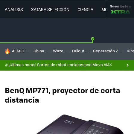
Suscríbete a
ANÁLISIS
XATAKA SELECCIÓN
CIENCIA
MOVILIDAD
HOY SE HABLA DE
AEMET
China
Waze
Fallout
Generación Z
iPh
🌿¡Últimas horas! Sorteo de robot cortacésped Mova ViAX
BenQ MP771, proyector de corta
distancia