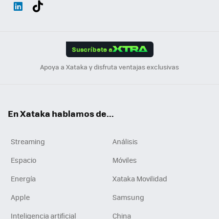
Wh
Twit
Fac
You
Inst
Tele
RSS
Flip
ats
ter
ebo
tub
agr
gra
boa
Link
Tikt
App
ok
e
am
m
rd
edI
ok
Suscríbete a
n
Apoya a Xataka y disfruta ventajas exclusivas
En Xataka hablamos de...
Streaming
Análisis
Espacio
Móviles
Energía
Xataka Movilidad
Apple
Samsung
Inteligencia artificial
China