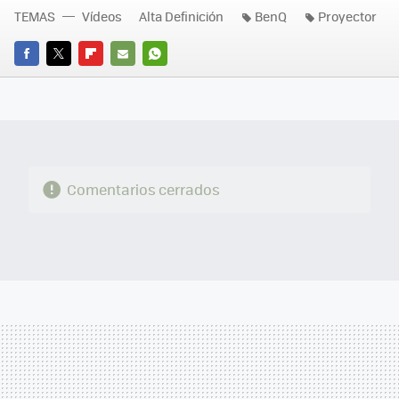
TEMAS
Vídeos
Alta Definición
BenQ
Proyector
FACEBOOK
TWITTER
FLIPBOARD
E-
WHATSAPP
MAIL
Comentarios cerrados