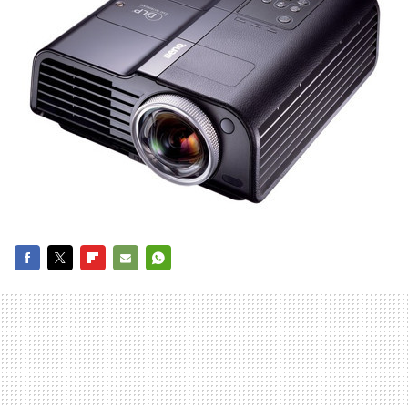
FACEBOOK
TWITTER
FLIPBOARD
E-
WHATSAPP
MAIL