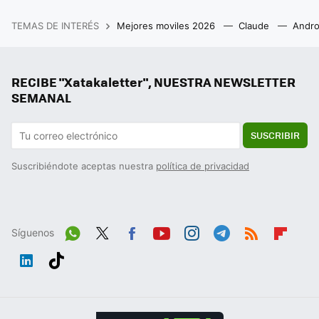
TEMAS DE INTERÉS
Mejores moviles 2026
Claude
Andro
RECIBE "Xatakaletter", NUESTRA NEWSLETTER
SEMANAL
SUSCRIBIR
Suscribiéndote aceptas nuestra
política de privacidad
Síguenos
Wh
Twit
Fac
You
Inst
Tele
RSS
Flip
ats
ter
ebo
tub
agr
gra
boa
Link
Tikt
App
ok
e
am
m
rd
edIn
ok