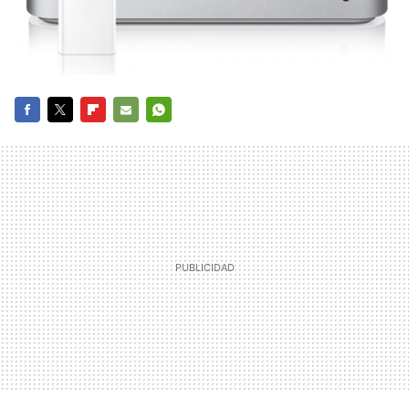
FACEBOOK
TWITTER
FLIPBOARD
E-
WHATSAPP
MAIL