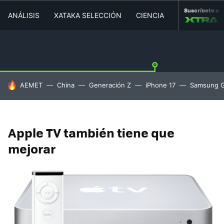
Suscríbete a
ANÁLISIS
XATAKA SELECCIÓN
CIENCIA
MOVILIDAD
HOY SE HABLA DE
AEMET
China
Generación Z
iPhone 17
Samsung G
Apple TV también tiene que
mejorar