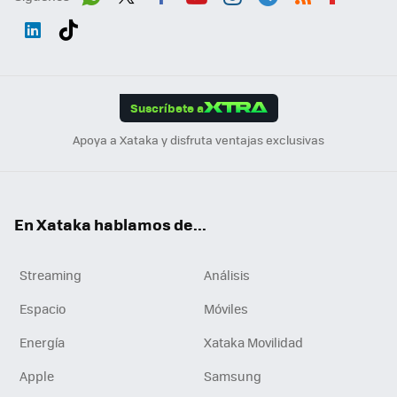
Wh
Twit
Fac
You
Inst
Tele
RSS
Flip
ats
ter
ebo
tub
agr
gra
boa
Link
Tikt
App
ok
e
am
m
rd
edI
ok
Suscríbete a
n
Apoya a Xataka y disfruta ventajas exclusivas
En Xataka hablamos de...
Streaming
Análisis
Espacio
Móviles
Energía
Xataka Movilidad
Apple
Samsung