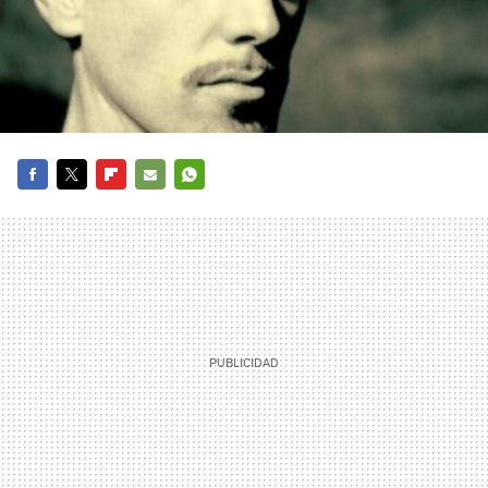
FACEBOOK
TWITTER
FLIPBOARD
E-
WHATSAPP
MAIL