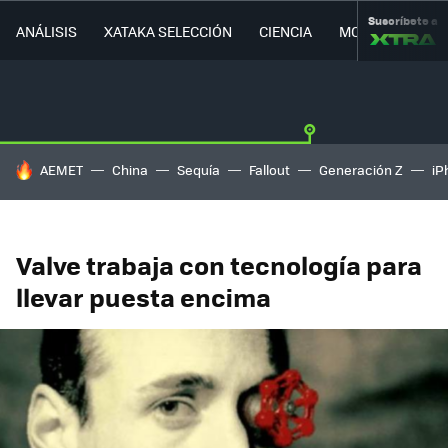
Suscríbete a
ANÁLISIS
XATAKA SELECCIÓN
CIENCIA
MOVILIDAD
HOY SE HABLA DE
AEMET
China
Sequía
Fallout
Generación Z
iP
Valve trabaja con tecnología para
llevar puesta encima