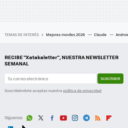
TEMAS DE INTERÉS
Mejores moviles 2026
Claude
Androi
RECIBE "Xatakaletter", NUESTRA NEWSLETTER
SEMANAL
SUSCRIBIR
Suscribiéndote aceptas nuestra
política de privacidad
Síguenos
Wh
Twit
Fac
You
Inst
Tele
RSS
Flip