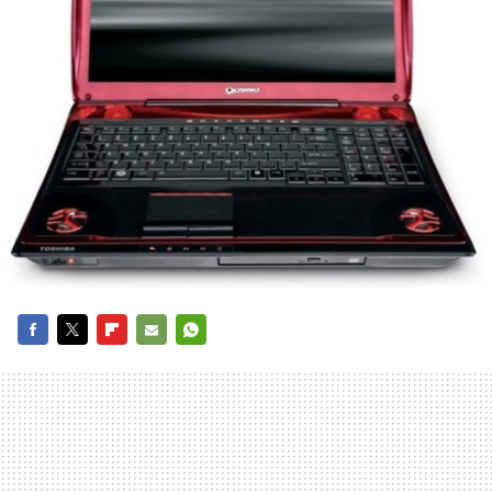
FACEBOOK
TWITTER
FLIPBOARD
E-
WHATSAPP
MAIL