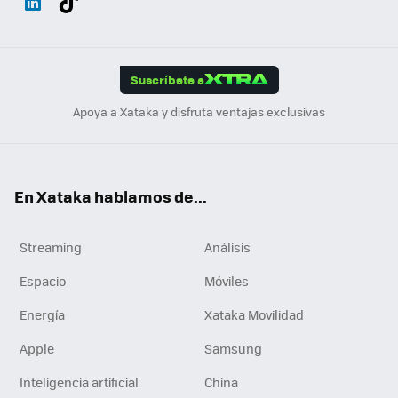
ats
ter
ebo
tub
agr
gra
boa
Link
Tikt
App
ok
e
am
m
rd
edI
ok
Suscríbete a
n
Apoya a Xataka y disfruta ventajas exclusivas
En Xataka hablamos de...
Streaming
Análisis
Espacio
Móviles
Energía
Xataka Movilidad
Apple
Samsung
Inteligencia artificial
China