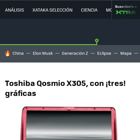
Suscríbete a
ANÁLISIS
XATAKA SELECCIÓN
CIENCIA
MOVILIDAD
HOY SE HABLA DE
China
Elon Musk
Generación Z
Eclipse
Mapa
Toshiba Qosmio X305, con ¡tres!
gráficas