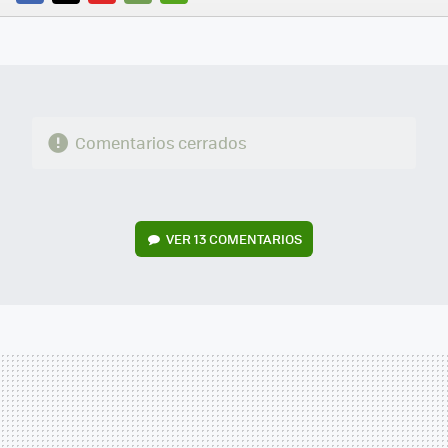
FACEBOOK
TWITTER
FLIPBOARD
E-
WHATSAPP
MAIL
Comentarios cerrados
VER
13 COMENTARIOS