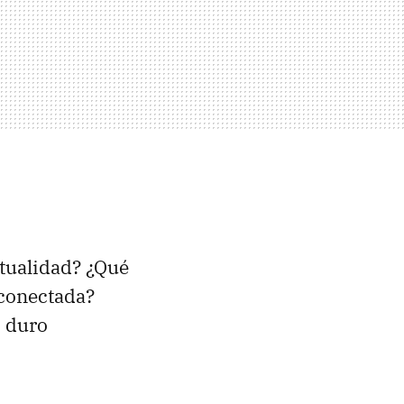
ctualidad? ¿Qué
 conectada?
o duro