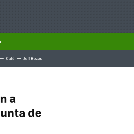
Café
Jeff Bezos
n a
gunta de