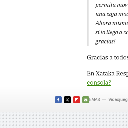
permita move
una caja modu
Ahora mismo 
si lo llego a
gracias!
Gracias a todos
En Xataka Res
consola?
TEMAS
Videojueg
FACEBOOK
TWITTER
FLIPBOARD
E-
MAIL