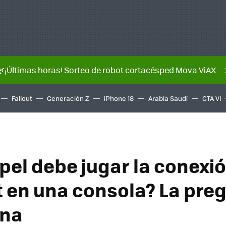
🌿¡Últimas horas! Sorteo de robot cortacésped Mova ViAX
Fallout
Generación Z
iPhone 18
Arabia Saudí
GTA VI
pel debe jugar la conexió
t en una consola? La pre
ana