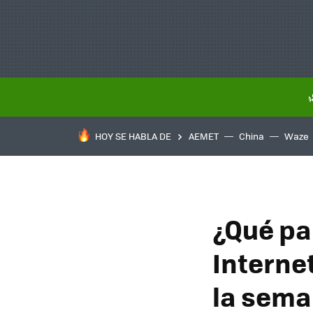
HOY SE HABLA DE
AEMET
China
Waze
¿Qué pa
Interne
la sem