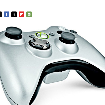
FACEBOOK
TWITTER
FLIPBOARD
E-
MAIL