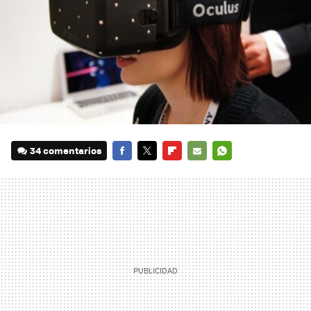
34 comentarios
FACEBOOK
TWITTER
FLIPBOARD
E-
WHATSAPP
MAIL