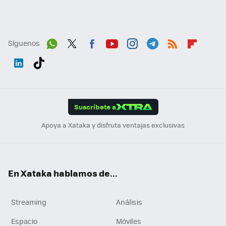
Síguenos
Wh
Twit
Fac
You
Inst
Tele
RSS
Flip
ats
ter
ebo
tub
agr
gra
boa
Link
Tikt
App
ok
e
am
m
rd
edI
ok
Suscríbete a
n
Apoya a Xataka y disfruta ventajas exclusivas
En Xataka hablamos de...
Streaming
Análisis
Espacio
Móviles