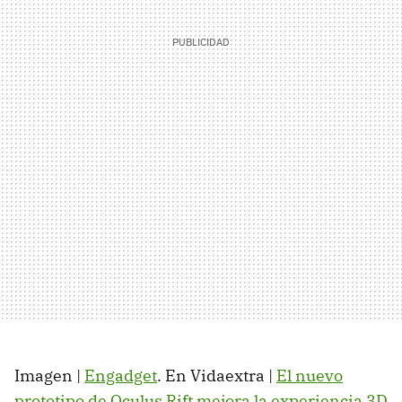
Imagen |
Engadget
. En Vidaextra |
El nuevo
prototipo de Oculus Rift mejora la experiencia 3D