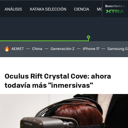
Suscríbete a
ANÁLISIS
XATAKA SELECCIÓN
CIENCIA
MOVILIDAD
HOY SE HABLA DE
AEMET
China
Generación Z
iPhone 17
Samsung G
Oculus Rift Crystal Cove: ahora
todavía más "inmersivas"