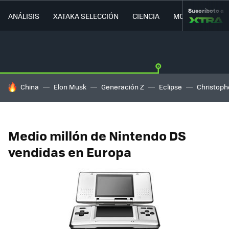
Suscríbete a
ANÁLISIS
XATAKA SELECCIÓN
CIENCIA
MOVILIDAD
HOY SE HABLA DE
China
Elon Musk
Generación Z
Eclipse
Christoph
Medio millón de Nintendo DS
vendidas en Europa