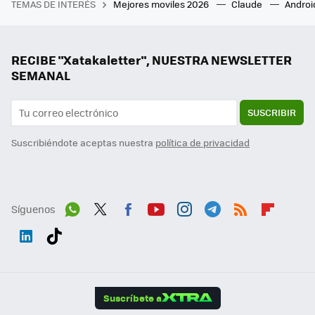
TEMAS DE INTERÉS
Mejores moviles 2026
Claude
Androi
RECIBE "Xatakaletter", NUESTRA NEWSLETTER
SEMANAL
SUSCRIBIR
Suscribiéndote aceptas nuestra
política de privacidad
Síguenos
Wh
Twit
Fac
You
Inst
Tele
RSS
Flip
ats
ter
ebo
tub
agr
gra
boa
Link
Tikt
App
ok
e
am
m
rd
edI
ok
Suscríbete a
n