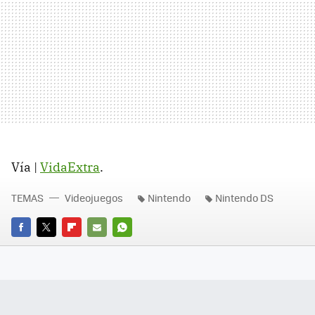
Vía |
VidaExtra
.
TEMAS
Videojuegos
Nintendo
Nintendo DS
FACEBOOK
TWITTER
FLIPBOARD
E-
WHATSAPP
MAIL