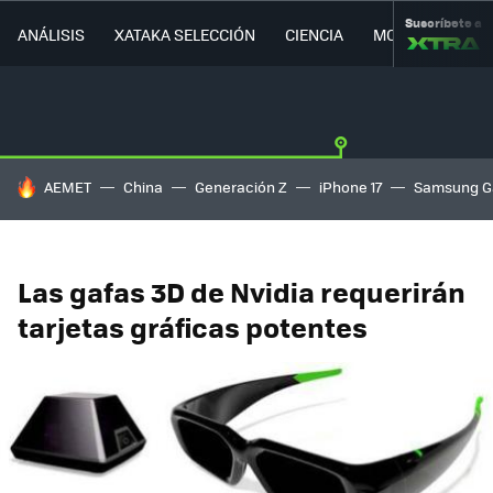
Suscríbete a
ANÁLISIS
XATAKA SELECCIÓN
CIENCIA
MOVILIDAD
HOY SE HABLA DE
AEMET
China
Generación Z
iPhone 17
Samsung G
Las gafas 3D de Nvidia requerirán
tarjetas gráficas potentes