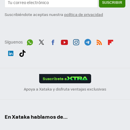
SUSCRIBIR
Suscribiéndote aceptas nuestra
política de privacidad
Síguenos
Wh
Twit
Fac
You
Inst
Tele
RSS
Flip
ats
ter
ebo
tub
agr
gra
boa
Link
Tikt
App
ok
e
am
m
rd
edI
ok
Suscríbete a
n
Apoya a Xataka y disfruta ventajas exclusivas
En Xataka hablamos de...