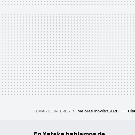
TEMAS DE INTERÉS
Mejores moviles 2026
Cl
iPhone plegable
Playstat
Mejores smartwatch
Auri
En Xataka hablamos de...