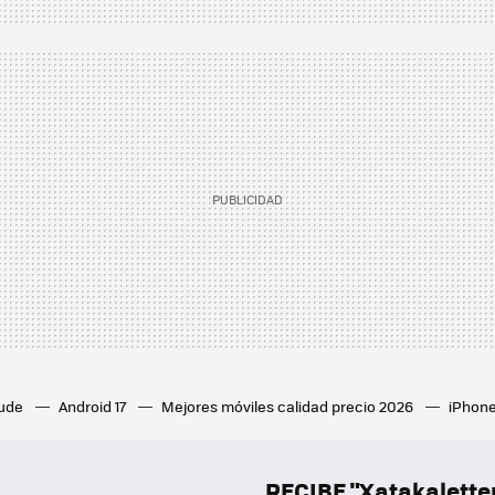
aude
Android 17
Mejores móviles calidad precio 2026
iPhone
ion 6
Mejores ventiladores de techo
Mejores aires acondicion
culares inalámbricos
Eclipse de sol 2026
Orden Marvel
RECIBE "Xatakalett