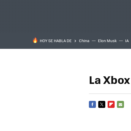
HOY SE HABLA DE
China
Elon Musk
IA
La Xbox
FACEBOOK
TWITTER
FLIPBOARD
E-
MAIL