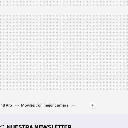
 18 Pro
Móviles con mejor cámara
ados
Mejores ordenadores portátiles
er", NUESTRA NEWSLETTER