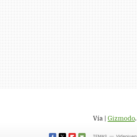
Vía |
Gizmodo
.
TEMAS
Videojueg