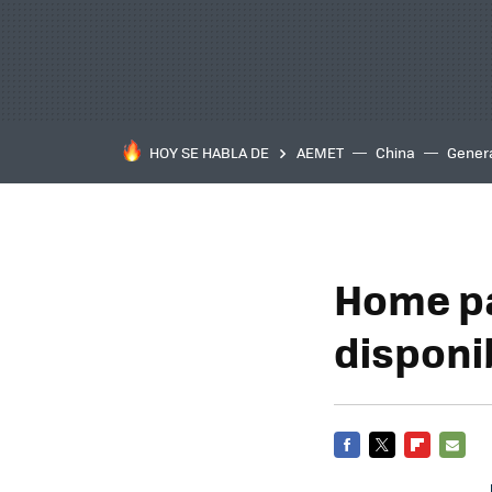
HOY SE HABLA DE
AEMET
China
Gener
Home pa
disponi
FACEBOOK
TWITTER
FLIPBOARD
E-