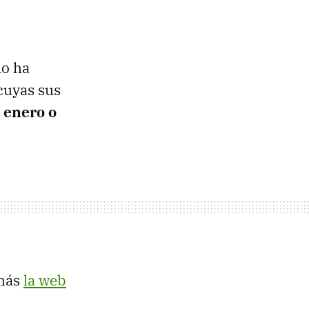
mo ha
cuyas sus
 enero o
emás
la web