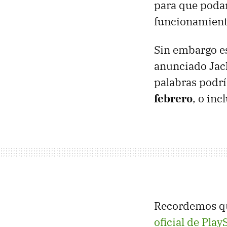
para que poda
funcionamiento
Sin embargo es
anunciado Jack
palabras podr
febrero
, o inc
Recordemos que
oficial de Pla