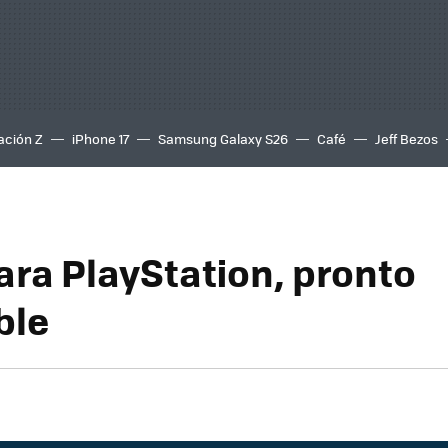
ación Z
iPhone 17
Samsung Galaxy S26
Café
Jeff Bezos
ra PlayStation, pronto
ble