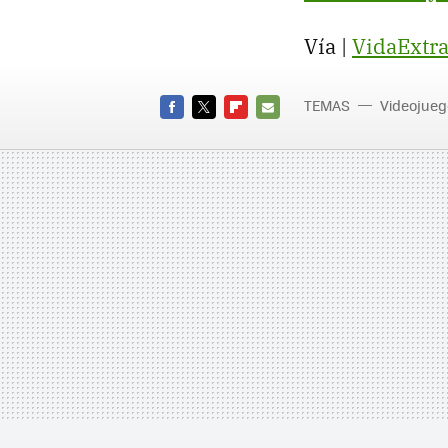
Vía |
VidaExtr
TEMAS
Videojueg
FACEBOOK
TWITTER
FLIPBOARD
E-
MAIL