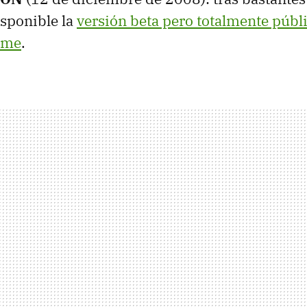
disponible la
versión beta pero totalmente públ
ome
.