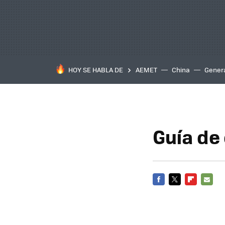
HOY SE HABLA DE
AEMET
China
Gener
Guía de
FACEBOOK
TWITTER
FLIPBOARD
E-
MAIL