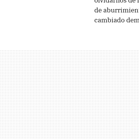
olvidarnos de 
de aburrimien
cambiado dema