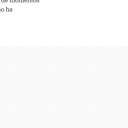
 y de momentos
no ha