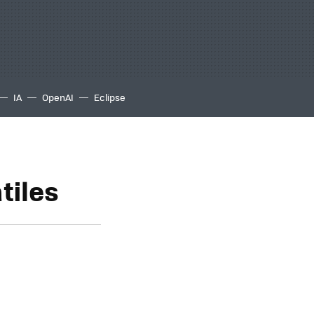
IA
OpenAI
Eclipse
tiles