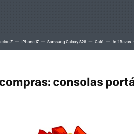
ación Z
iPhone 17
Samsung Galaxy S26
Café
Jeff Bezos
 compras: consolas portá