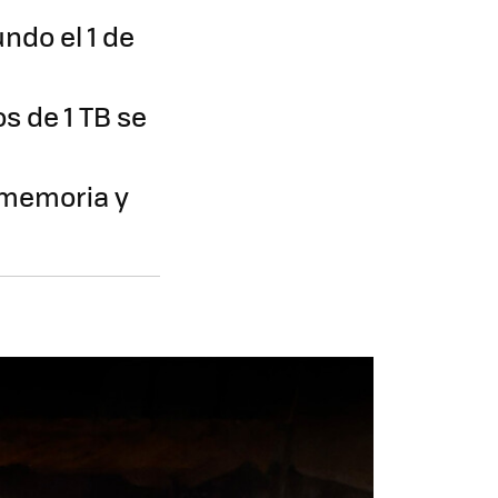
undo el 1 de
s de 1 TB se
 memoria y