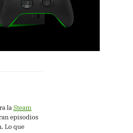
ra la
Steam
ran episodios
n. Lo que