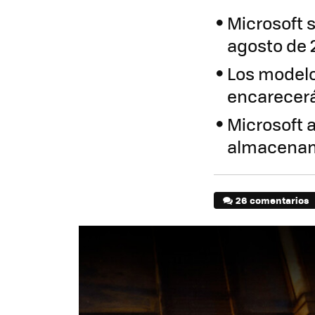
Microsoft s
agosto de
Los modelo
encarecerá
Microsoft 
almacena
26 comentarios