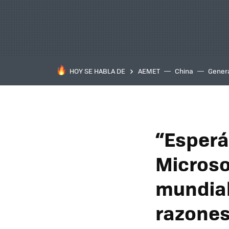
HOY SE HABLA DE
AEMET
China
Gener
“Esperá
Microso
mundial
razone