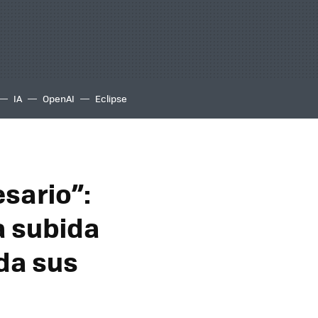
IA
OpenAI
Eclipse
sario”:
a subida
da sus