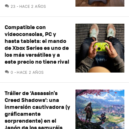
COMENTARIOS
23
HACE 2 AÑOS
Compatible con
videoconsolas, PC y
hasta tablets: el mando
de Xbox Series es uno de
los más versátiles y a
este precio no tiene rival
COMENTARIOS
0
HACE 2 AÑOS
Tráiler de ‘Assassin's
Creed Shadows’: una
inmersión cautivadora (y
gráficamente
sorprendente) en el
Japón de los samuráis