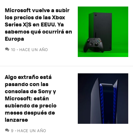
Microsoft vuelve a subir
los precios de las Xbox
Series X|S en EEUU. Ya
sabemos qué ocurrirá en
Europa
COMENTARIOS
10
HACE UN AÑO
Algo extraño está
pasando con las
consolas de Sony y
Microsoft: están
subiendo de precio
meses después de
lanzarse
COMENTARIOS
9
HACE UN AÑO