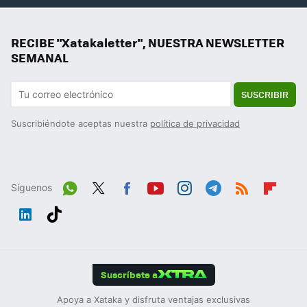
RECIBE "Xatakaletter", NUESTRA NEWSLETTER
SEMANAL
SUSCRIBIR
Suscribiéndote aceptas nuestra
política de privacidad
Síguenos
Wh
Twit
Fac
You
Inst
Tele
RSS
Flip
ats
ter
ebo
tub
agr
gra
boa
Link
Tikt
App
ok
e
am
m
rd
edIn
ok
Suscríbete a
Apoya a Xataka y disfruta ventajas exclusivas