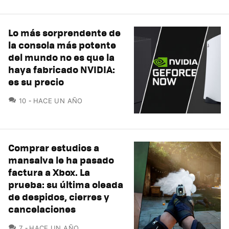
Lo más sorprendente de
la consola más potente
del mundo no es que la
haya fabricado NVIDIA:
es su precio
COMENTARIOS
10
HACE UN AÑO
Comprar estudios a
mansalva le ha pasado
factura a Xbox. La
prueba: su última oleada
de despidos, cierres y
cancelaciones
COMENTARIOS
7
HACE UN AÑO