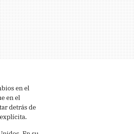
bios en el
e en el
ar detrás de
explícita.
 Unidos. En su