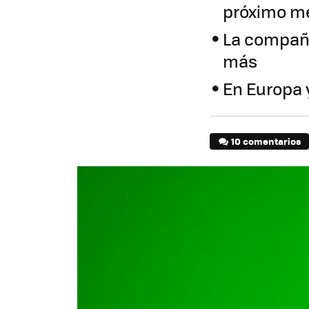
próximo m
La compañí
más
En Europa 
10 comentarios