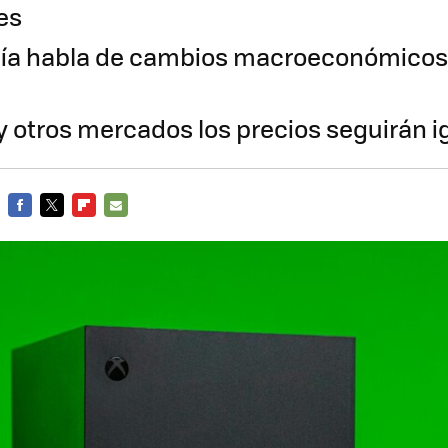
es
a habla de cambios macroeconómicos, 
y otros mercados los precios seguirán i
FACEBOOK
TWITTER
FLIPBOARD
E-
MAIL