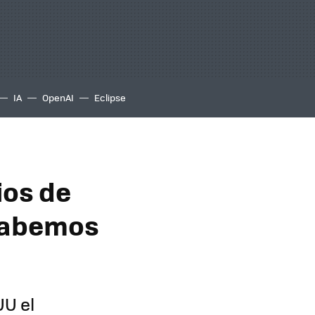
IA
OpenAI
Eclipse
ios de
 sabemos
UU el