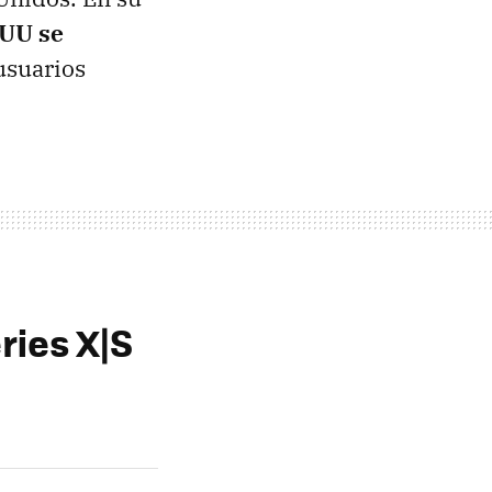
EUU se
 usuarios
ries X|S