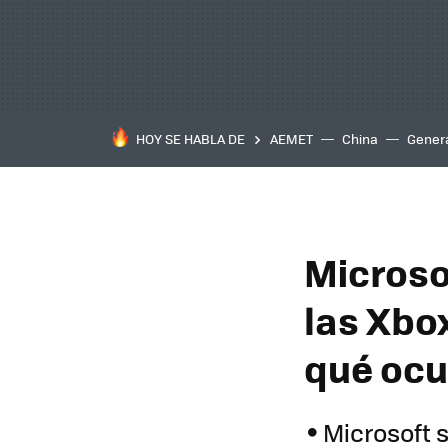
HOY SE HABLA DE
AEMET
China
Gener
Microsof
las Xbo
qué ocu
Microsoft s