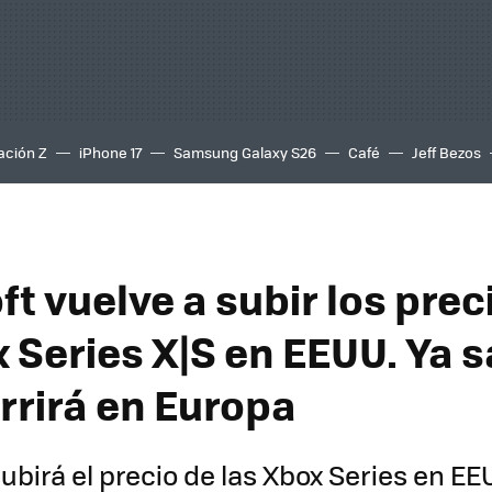
ación Z
iPhone 17
Samsung Galaxy S26
Café
Jeff Bezos
t vuelve a subir los prec
x Series X|S en EEUU. Ya
rrirá en Europa
ubirá el precio de las Xbox Series en EE