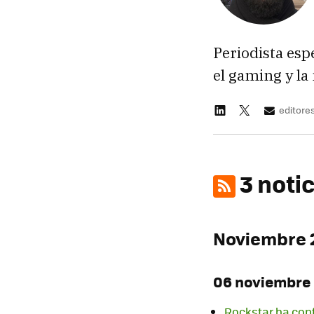
Periodista esp
el gaming y la
editor
3 noti
Noviembre 
06 noviembre
Rockstar ha con