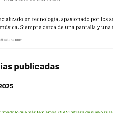
ecializado en tecnología, apasionado por los
 música. Siempre cerca de una pantalla y una t
es@xataka.com
cias publicadas
2025
firmado lo que más temíamos: GTA VI retrasa de nuevo su 