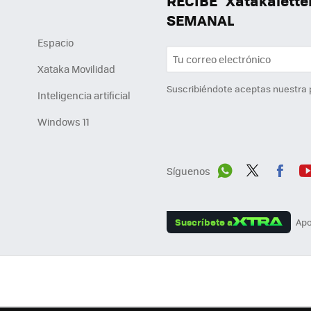
RECIBE "Xatakalett
SEMANAL
Espacio
Xataka Movilidad
Suscribiéndote aceptas nuestra
Inteligencia artificial
Windows 11
Síguenos
Wh
Twit
Fac
Y
ats
ter
ebo
tu
Suscríbete a
Apo
App
ok
e