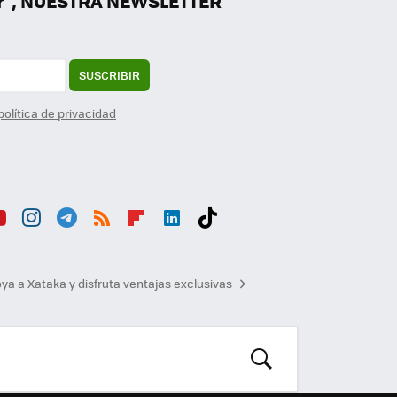
er", NUESTRA NEWSLETTER
SUSCRIBIR
política de privacidad
ou
Inst
Tele
RSS
Flip
Link
Tikt
b
agr
gra
boa
edI
ok
ya a Xataka y disfruta ventajas exclusivas
am
m
rd
n
BUSCAR