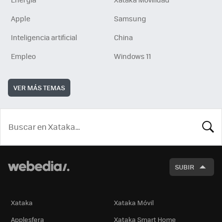
Apple
Samsung
Inteligencia artificial
China
Empleo
Windows 11
VER MÁS TEMAS
BUSCA
SUBIR
Xataka
Xataka Móvil
Applesfera
Xataka Smart Home