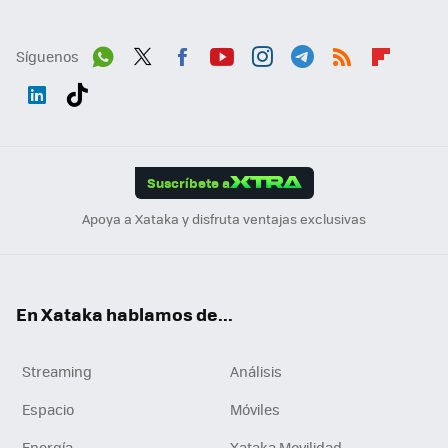
Síguenos
Wh
Twit
Fac
You
Inst
Tele
RSS
Flip
ats
ter
ebo
tub
agr
gra
boa
Link
Tikt
App
ok
e
am
m
rd
edI
ok
Suscríbete a
n
Apoya a Xataka y disfruta ventajas exclusivas
En Xataka hablamos de...
Streaming
Análisis
Espacio
Móviles
Energía
Xataka Movilidad