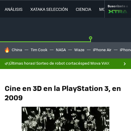
Suscríbete a
ANÁLISIS
XATAKA SELECCIÓN
CIENCIA
MOVILIDAD
HOY SE HABLA DE
China
Tim Cook
NASA
Waze
iPhone Air
iPhone
🌿¡Últimas horas! Sorteo de robot cortacésped Mova ViAX
Cine en 3D en la PlayStation 3, en
2009