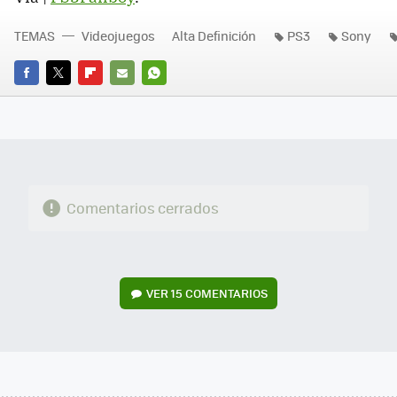
TEMAS
Videojuegos
Alta Definición
PS3
Sony
FACEBOOK
TWITTER
FLIPBOARD
E-
WHATSAPP
MAIL
Comentarios cerrados
VER
15 COMENTARIOS