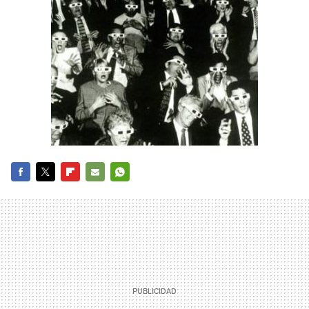
FACEBOOK
TWITTER
FLIPBOARD
E-
WHATSAPP
MAIL