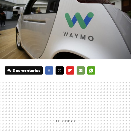
3 comentarios
FACEBOOK
TWITTER
FLIPBOARD
E-
WHATSAPP
MAIL