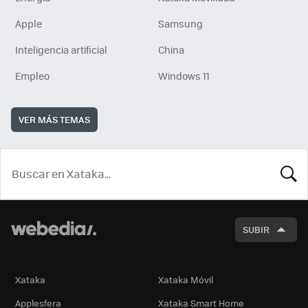
Apple
Samsung
Inteligencia artificial
China
Empleo
Windows 11
VER MÁS TEMAS
BUSCA
SUBIR
Xataka
Xataka Móvil
Applesfera
Xataka Smart Home