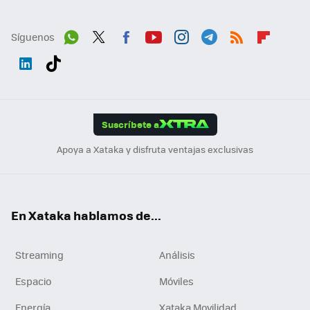
Síguenos
Wh
Twit
Fac
You
Inst
Tele
RSS
Flip
ats
ter
ebo
tub
agr
gra
boa
Link
Tikt
App
ok
e
am
m
rd
edI
ok
Suscríbete a
n
Apoya a Xataka y disfruta ventajas exclusivas
En Xataka hablamos de...
Streaming
Análisis
Espacio
Móviles
Energía
Xataka Movilidad