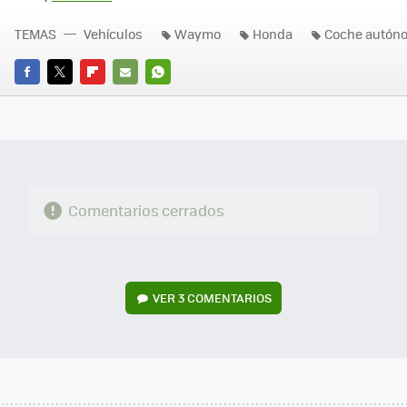
TEMAS
Vehículos
Waymo
Honda
Coche autón
FACEBOOK
TWITTER
FLIPBOARD
E-
WHATSAPP
MAIL
Comentarios cerrados
VER
3 COMENTARIOS