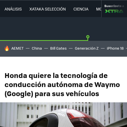
Suscríbete a
ANÁLISIS
XATAKA SELECCIÓN
CIENCIA
MOVILIDAD
HOY SE HABLA DE
AEMET
China
Bill Gates
Generación Z
iPhone 18
Honda quiere la tecnología de
conducción autónoma de Waymo
(Google) para sus vehículos