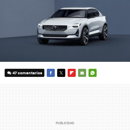
47 comentarios
FACEBOOK
TWITTER
FLIPBOARD
E-
WHATSAPP
MAIL