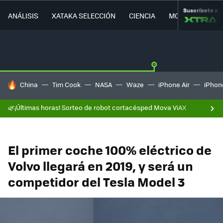
Suscríbete a
ANÁLISIS
XATAKA SELECCIÓN
CIENCIA
MOVILIDAD
HOY SE HABLA DE
China
Tim Cook
NASA
Waze
iPhone Air
iPhone
🌿¡Últimas horas! Sorteo de robot cortacésped Mova ViAX
El primer coche 100% eléctrico de
Volvo llegará en 2019, y será un
competidor del Tesla Model 3