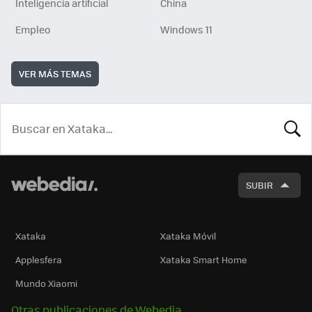
Inteligencia artificial
China
Empleo
Windows 11
VER MÁS TEMAS
BUSCA
SUBIR
Xataka
Xataka Móvil
Applesfera
Xataka Smart Home
Mundo Xiaomi
Otras publicaciones de Webedia