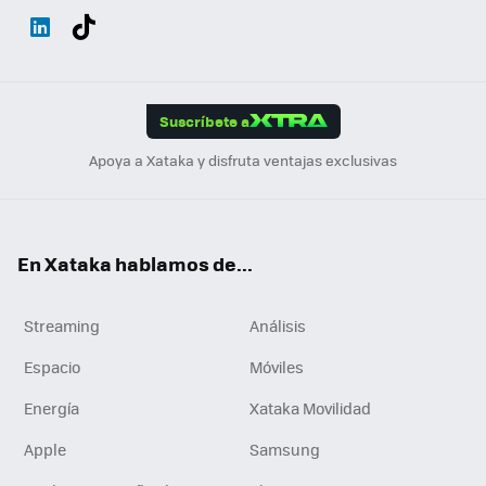
Wh
Twit
Fac
You
Inst
Tele
RSS
Flip
ats
ter
ebo
tub
agr
gra
boa
Link
Tikt
App
ok
e
am
m
rd
edI
ok
Suscríbete a
n
Apoya a Xataka y disfruta ventajas exclusivas
En Xataka hablamos de...
Streaming
Análisis
Espacio
Móviles
Energía
Xataka Movilidad
Apple
Samsung