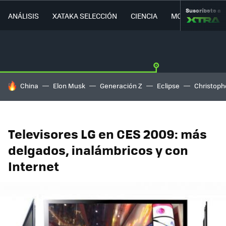
Suscríbete a
ANÁLISIS
XATAKA SELECCIÓN
CIENCIA
MOVILIDAD
HOY SE HABLA DE
China
Elon Musk
Generación Z
Eclipse
Christoph
Televisores LG en CES 2009: más
delgados, inalámbricos y con
Internet