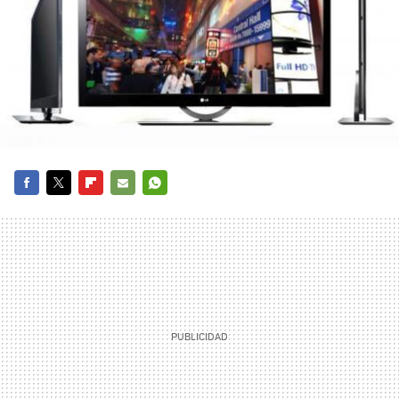
FACEBOOK
TWITTER
FLIPBOARD
E-
WHATSAPP
MAIL