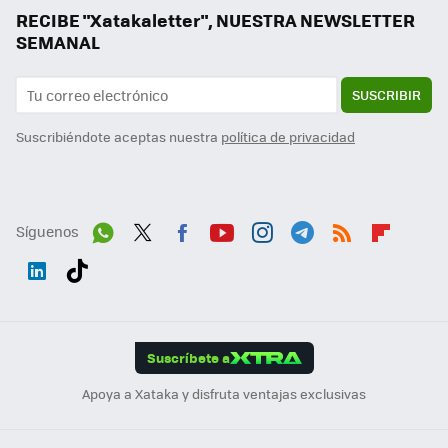
RECIBE "Xatakaletter", NUESTRA NEWSLETTER
SEMANAL
SUSCRIBIR
Suscribiéndote aceptas nuestra
política de privacidad
Síguenos
Wh
Twit
Fac
You
Inst
Tele
RSS
Flip
ats
ter
ebo
tub
agr
gra
boa
Link
Tikt
App
ok
e
am
m
rd
edI
ok
Suscríbete a
n
Apoya a Xataka y disfruta ventajas exclusivas