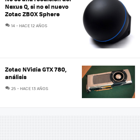
Nexus Q, si no el nuevo
Zotac ZBOX Sphere
COMENTARIOS
14
HACE 12 AÑOS
Zotac NVidia GTX 780,
análisis
COMENTARIOS
25
HACE 13 AÑOS