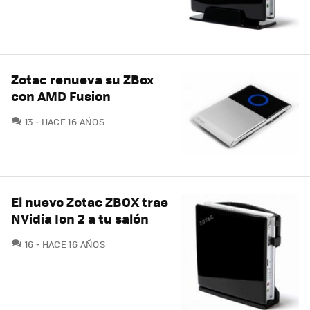
Zotac renueva su ZBox
con AMD Fusion
COMENTARIOS
13
HACE 16 AÑOS
El nuevo Zotac ZBOX trae
NVidia Ion 2 a tu salón
COMENTARIOS
16
HACE 16 AÑOS