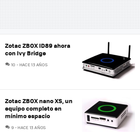
Zotac ZBOX ID89 ahora
con Ivy Bridge
COMENTARIOS
10
HACE 13 AÑOS
Zotac ZBOX nano XS, un
equipo completo en
mínimo espacio
COMENTARIOS
9
HACE 13 AÑOS