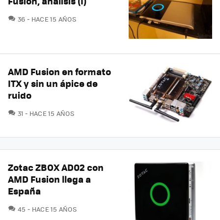
Fusion, análisis (I)
COMENTARIOS
36
HACE 15 AÑOS
AMD Fusion en formato
ITX y sin un ápice de
ruido
COMENTARIOS
31
HACE 15 AÑOS
Zotac ZBOX AD02 con
AMD Fusion llega a
España
COMENTARIOS
45
HACE 15 AÑOS