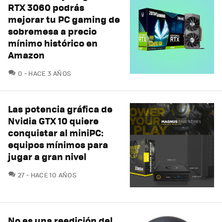
RTX 3060 podrás
mejorar tu PC gaming de
sobremesa a precio
mínimo histórico en
Amazon
COMENTARIOS
0
HACE 3 AÑOS
Las potencia gráfica de
Nvidia GTX 10 quiere
conquistar al miniPC:
equipos mínimos para
jugar a gran nivel
COMENTARIOS
27
HACE 10 AÑOS
No es una reedición del