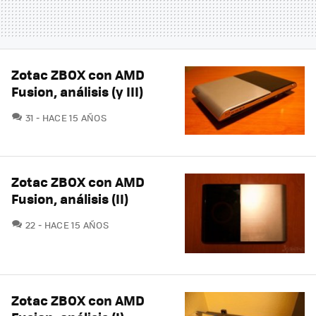
Zotac ZBOX con AMD
Fusion, análisis (y III)
COMENTARIOS
31
HACE 15 AÑOS
Zotac ZBOX con AMD
Fusion, análisis (II)
COMENTARIOS
22
HACE 15 AÑOS
Zotac ZBOX con AMD