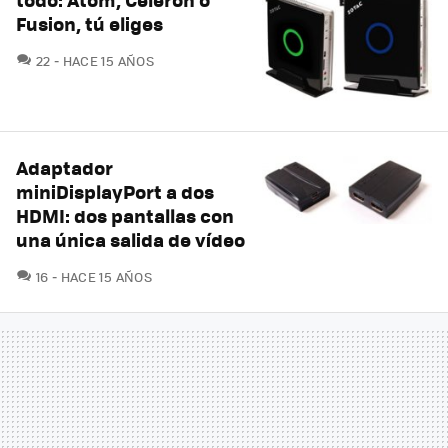
Fusion, tú eliges
COMENTARIOS
22
HACE 15 AÑOS
Adaptador
miniDisplayPort a dos
HDMI: dos pantallas con
una única salida de vídeo
COMENTARIOS
16
HACE 15 AÑOS