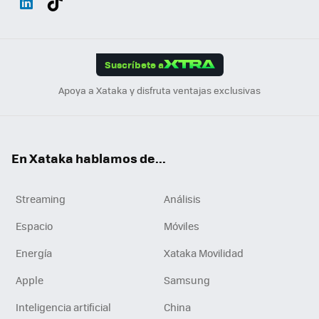
ats
ter
ebo
tub
agr
gra
boa
Link
Tikt
App
ok
e
am
m
rd
edI
ok
Suscríbete a
n
Apoya a Xataka y disfruta ventajas exclusivas
En Xataka hablamos de...
Streaming
Análisis
Espacio
Móviles
Energía
Xataka Movilidad
Apple
Samsung
Inteligencia artificial
China