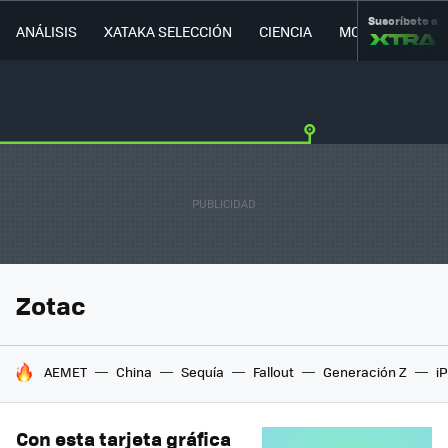
Suscríbete a
ANÁLISIS
XATAKA SELECCIÓN
CIENCIA
MOVILIDAD
Zotac
HOY SE HABLA DE
AEMET
China
Sequía
Fallout
Generación Z
i
Con esta tarjeta gráfica