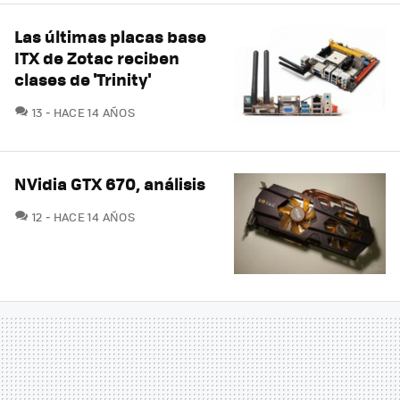
Las últimas placas base
ITX de Zotac reciben
clases de 'Trinity'
COMENTARIOS
13
HACE 14 AÑOS
NVidia GTX 670, análisis
COMENTARIOS
12
HACE 14 AÑOS