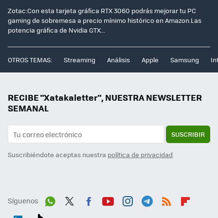
Zotac:Con esta tarjeta gráfica RTX 3060 podrás mejorar tu PC
gaming de sobremesa a precio mínimo histórico en Amazon.Las
potencia gráfica de Nvidia GTX...
OTROS TEMAS:
Streaming
Análisis
Apple
Samsung
In
RECIBE "Xatakaletter", NUESTRA NEWSLETTER
SEMANAL
SUSCRIBIR
Suscribiéndote aceptas nuestra
política de privacidad
Síguenos
Wh
Twit
Fac
You
Inst
Tele
RSS
Flip