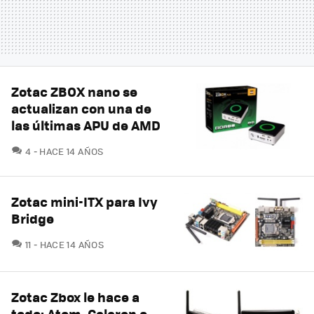
Zotac ZBOX nano se
actualizan con una de
las últimas APU de AMD
COMENTARIOS
4
HACE 14 AÑOS
Zotac mini-ITX para Ivy
Bridge
COMENTARIOS
11
HACE 14 AÑOS
Zotac Zbox le hace a
todo: Atom, Celeron o