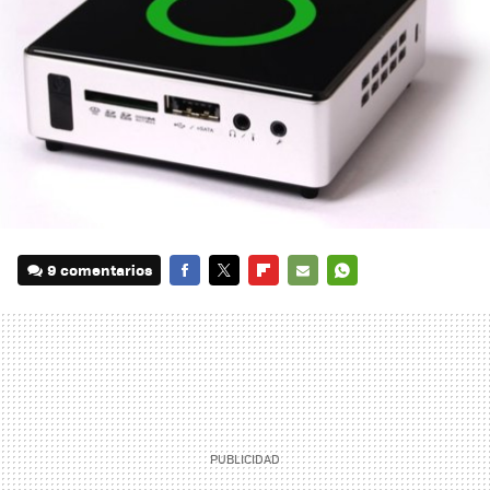
9 comentarios
FACEBOOK
TWITTER
FLIPBOARD
E-
WHATSAPP
MAIL