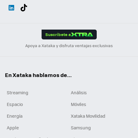
Wh
Twit
Fac
You
Inst
Tele
RSS
Flip
ats
ter
ebo
tub
agr
gra
boa
Link
Tikt
App
ok
e
am
m
rd
edI
ok
Suscríbete a
n
Apoya a Xataka y disfruta ventajas exclusivas
En Xataka hablamos de...
Streaming
Análisis
Espacio
Móviles
Energía
Xataka Movilidad
Apple
Samsung