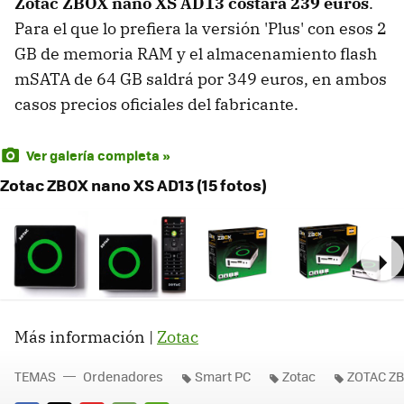
Zotac ZBOX nano XS AD13 costará 239 euros
.
Para el que lo prefiera la versión 'Plus' con esos 2
GB de memoria RAM y el almacenamiento flash
mSATA de 64 GB saldrá por 349 euros, en ambos
casos precios oficiales del fabricante.
Ver galería completa »
Zotac ZBOX nano XS AD13 (15 fotos)
Ne
Más información |
Zotac
TEMAS
Ordenadores
Smart PC
Zotac
ZOTAC ZB