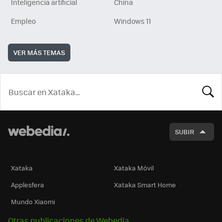
Inteligencia artificial
China
Empleo
Windows 11
VER MÁS TEMAS
BUSCA
SUBIR
Xataka
Xataka Móvil
Applesfera
Xataka Smart Home
Mundo Xiaomi
Otras publicaciones de Webedia