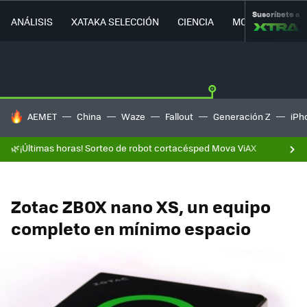
Suscríbete a
ANÁLISIS
XATAKA SELECCIÓN
CIENCIA
MOVILIDAD
HOY SE HABLA DE
AEMET
China
Waze
Fallout
Generación Z
iPh
🌿¡Últimas horas! Sorteo de robot cortacésped Mova ViAX
Zotac ZBOX nano XS, un equipo
completo en mínimo espacio