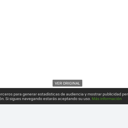
VER ORIGINAL
erceros para generar estadísticas de audiencia y mostrar publicidad pe
ón. Si sigues navegando estarás aceptando su uso.
Más información
, UN EQUIPO COMPLETO EN MÍNIMO ESPACIO