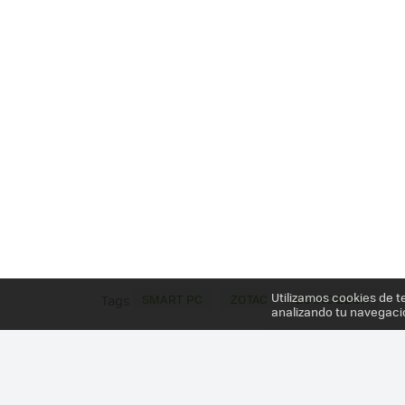
Utilizamos cookies de t
SMART PC
ZOTAC
ZOTAC ZBOX
Tags
analizando tu navegaci
Más información en el post
ZOTAC ZBOX NANO XS