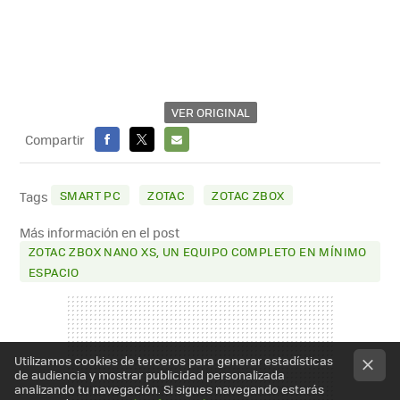
VER ORIGINAL
Compartir
FACEBOOK
X
E-
MAIL
SMART PC
ZOTAC
ZOTAC ZBOX
Tags
Más información en el post
ZOTAC ZBOX NANO XS, UN EQUIPO COMPLETO EN MÍNIMO
ESPACIO
Utilizamos cookies de terceros para generar estadísticas
de audiencia y mostrar publicidad personalizada
analizando tu navegación. Si sigues navegando estarás