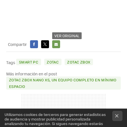
VER ORIGINAL
Compartir
FACEBOOK
X
E-
MAIL
SMART PC
ZOTAC
ZOTAC ZBOX
Tags
Más información en el post
ZOTAC ZBOX NANO XS, UN EQUIPO COMPLETO EN MÍNIMO
ESPACIO
Utilizamos cookies de terceros para generar estadísticas
de audiencia y mostrar publicidad personalizada
analizando tu navegación. Si sigues navegando estarás