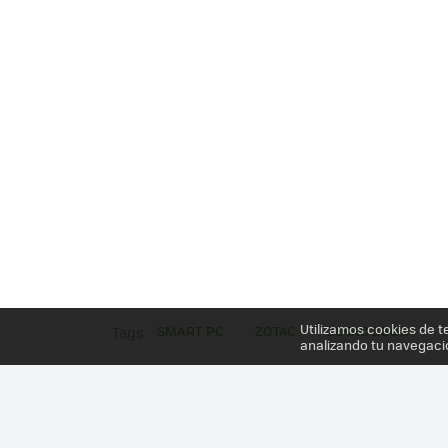
Utilizamos cookies de t
SMART PC
ZOTAC
ZOTAC ZBOX
Tags
analizando tu navegaci
Más información en el post
ZOTAC ZBOX NANO XS