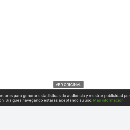
VER ORIGINAL
erceros para generar estadísticas de audiencia y mostrar publicidad pe
ón. Si sigues navegando estarás aceptando su uso.
Más información
, UN EQUIPO COMPLETO EN MÍNIMO ESPACIO