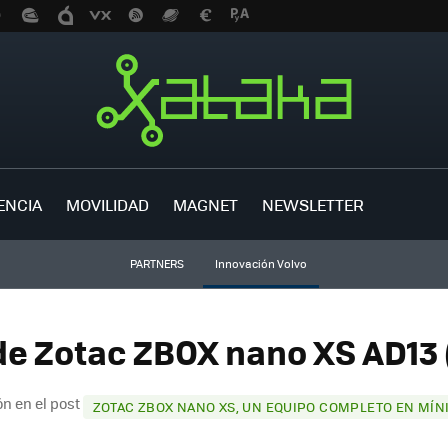
ENCIA
MOVILIDAD
MAGNET
NEWSLETTER
PARTNERS
Innovación Volvo
de Zotac ZBOX nano XS AD13 (
n en el post
ZOTAC ZBOX NANO XS, UN EQUIPO COMPLETO EN MÍN