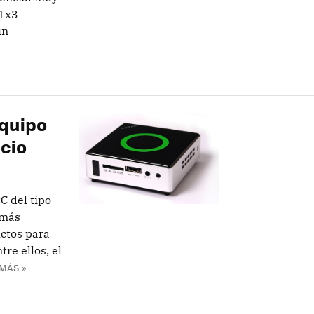
11x3
un
equipo
cio
C del tipo
 más
uctos para
re ellos, el
MÁS »