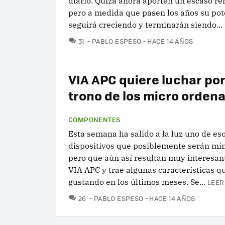
diario. Quizá ahora aporten un escaso re
pero a medida que pasen los años su pot
seguirá creciendo y terminarán siendo...
COMENTARIOS
31
PABLO ESPESO
HACE 14 AÑOS
VIA APC quiere luchar por
trono de los micro orden
COMPONENTES
Esta semana ha salido a la luz uno de es
dispositivos que posiblemente serán min
pero que aún así resultan muy interesan
VIA APC y trae algunas características 
gustando en los últimos meses. Se...
LEER
COMENTARIOS
26
PABLO ESPESO
HACE 14 AÑOS