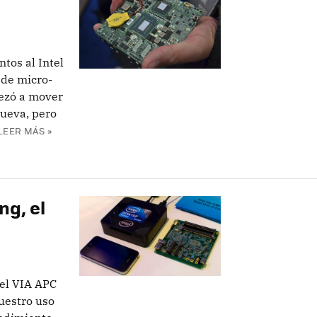
tos al Intel
 de micro-
ezó a mover
ueva, pero
LEER MÁS »
ng, el
el VIA APC
uestro uso