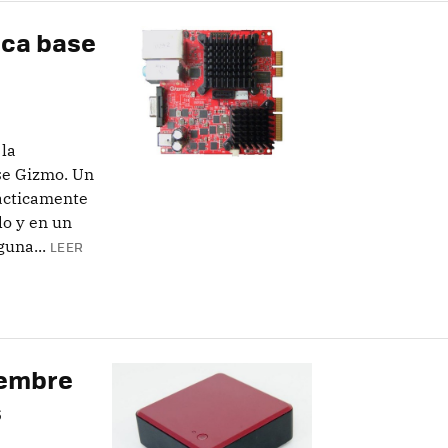
aca base
la
se Gizmo. Un
ácticamente
do y en un
una...
LEER
iembre
s