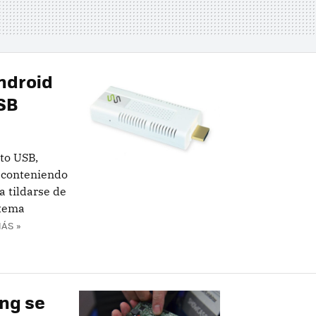
Android
SB
to USB,
 conteniendo
 tildarse de
stema
ÁS »
ing se