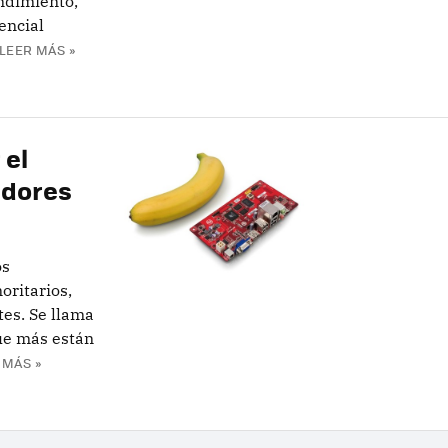
ndimiento,
encial
LEER MÁS »
 el
adores
os
oritarios,
tes. Se llama
que más están
 MÁS »