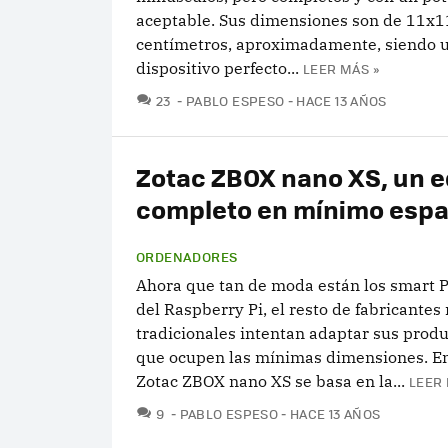
aceptable. Sus dimensiones son de 11x
centímetros, aproximadamente, siendo 
dispositivo perfecto...
LEER MÁS »
COMENTARIOS
23
PABLO ESPESO
HACE 13 AÑOS
Zotac ZBOX nano XS, un 
completo en mínimo espa
ORDENADORES
Ahora que tan de moda están los smart P
del Raspberry Pi, el resto de fabricantes
tradicionales intentan adaptar sus prod
que ocupen las mínimas dimensiones. Ent
Zotac ZBOX nano XS se basa en la...
LEER 
COMENTARIOS
9
PABLO ESPESO
HACE 13 AÑOS