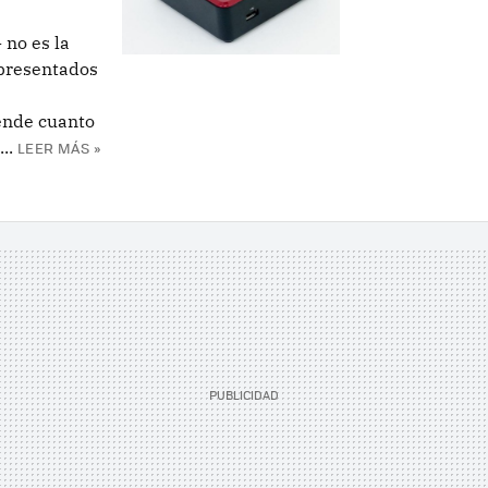
 no es la
presentados
ende cuanto
..
LEER MÁS »