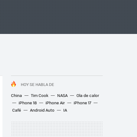
HOY SE HABLA DE
China
Tim Cook
NASA
Ola de calor
iPhone 18
iPhone Air
iPhone 17
Café
Android Auto
IA