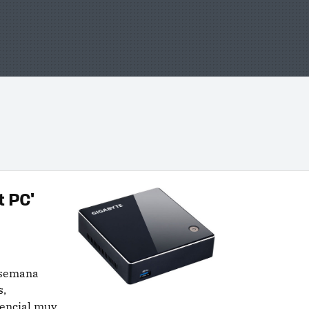
t PC'
 semana
s,
tencial muy