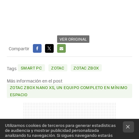
VER ORIGINAL
Compartir
FACEBOOK
X
E-
MAIL
SMART PC
ZOTAC
ZOTAC ZBOX
Tags
Más información en el post
ZOTAC ZBOX NANO XS, UN EQUIPO COMPLETO EN MÍNIMO
ESPACIO
Utilizamos cookies de terceros para generar estadísticas
de audiencia y mostrar publicidad personalizada
analizando tu navegación. Si sigues navegando estarás