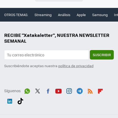
OTROS TEMAS:
Streaming
Análisis
Apple
Samsung
In
RECIBE "Xatakaletter", NUESTRA NEWSLETTER
SEMANAL
SUSCRIBIR
Suscribiéndote aceptas nuestra
política de privacidad
Síguenos
Wh
Twit
Fac
You
Inst
Tele
RSS
Flip
ats
ter
ebo
tub
agr
gra
boa
Link
Tikt
App
ok
e
am
m
rd
edI
ok