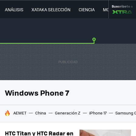
Suscríbete a
ANÁLISIS
XATAKA SELECCIÓN
CIENCIA
MOVILIDAD
Windows Phone 7
HOY SE HABLA DE
AEMET
China
Generación Z
iPhone 17
Samsung G
HTC Titan y HTC Radar en