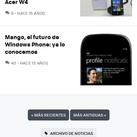
Acer W4
COMENTARIOS
9
HACE 15 AÑOS
Mango, el futuro de
Windows Phone: ya lo
conocemos
COMENTARIOS
40
HACE 15 AÑOS
«
MÁS RECIENTES
MÁS ANTIGUAS
»
ARCHIVO DE NOTICIAS