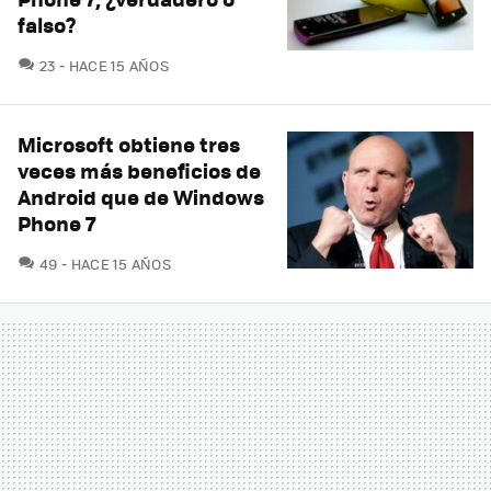
falso?
COMENTARIOS
23
HACE 15 AÑOS
Microsoft obtiene tres
veces más beneficios de
Android que de Windows
Phone 7
COMENTARIOS
49
HACE 15 AÑOS