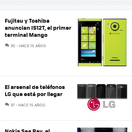
Fujitsu y Toshiba
anuncian IS12T, el primer
terminal Mango
COMENTARIOS
30
HACE 15 AÑOS
El arsenal de teléfonos
LG que está por llegar
COMENTARIOS
37
HACE 15 AÑOS
Nokia Sea Ray, el