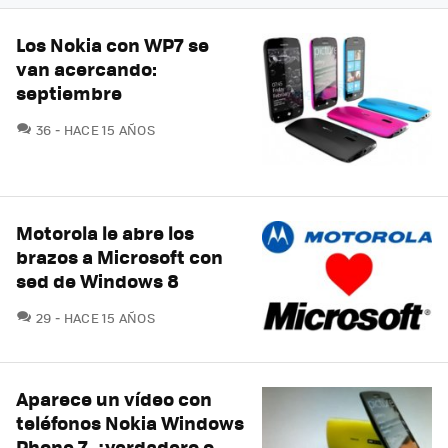
Los Nokia con WP7 se
van acercando:
septiembre
COMENTARIOS
36
HACE 15 AÑOS
Motorola le abre los
brazos a Microsoft con
sed de Windows 8
COMENTARIOS
29
HACE 15 AÑOS
Aparece un vídeo con
teléfonos Nokia Windows
Phone 7, ¿verdadero o