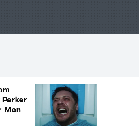
Tom
 Parker
er-Man