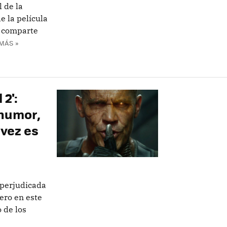
l de la
e la película
e comparte
MÁS »
 2':
 humor,
 vez es
 perjudicada
pero en este
 de los