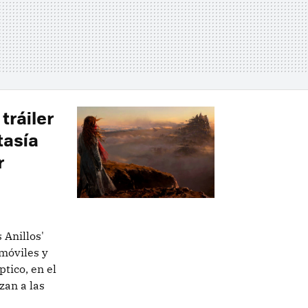
tráiler
tasía
r
 Anillos'
móviles y
tico, en el
an a las