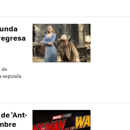
gunda
 regresa
a de
la segunda
de 'Ant-
ombre