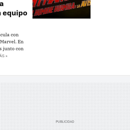
la
n equipo
cula con
 Marvel. En
s junto con
ÁS »