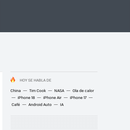
HOY SE HABLA DE
China
Tim Cook
NASA
Ola de calor
iPhone 18
iPhone Air
iPhone 17
Café
Android Auto
IA