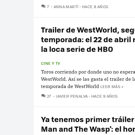
COMENTARIOS
7
ANNA MARTÍ
HACE 8 AÑOS
Trailer de WestWorld, se
temporada: el 22 de abril
la loca serie de HBO
CINE Y TV
Toros corriendo por donde uno no esper
WestWorld. Así se las gasta el trailer de 
temporada de WestWorld
LEER MÁS »
COMENTARIOS
27
JAVIER PENALVA
HACE 9 AÑOS
Ya tenemos primer tráiler 
Man and The Wasp': el h