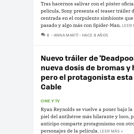
Tras hacernos salivar con el póster oficia
película, Sony presenta el teaser tráiler d
centrada en el corpulento simbionte qu
pasado y algo más con Spider-Man.
LEER 
COMENTARIOS
8
ANNA MARTÍ
HACE 8 AÑOS
Nuevo tráiler de 'Deadpool
nueva dosis de bromas y
pero el protagonista esta
Cable
CINE Y TV
Ryan Reynolds se vuelve a poner bajo la
piel del antihéroe más hilarante y loco, 
anticipo comparte protagonismo con otro
personajes de la película.
LEER MÁS »