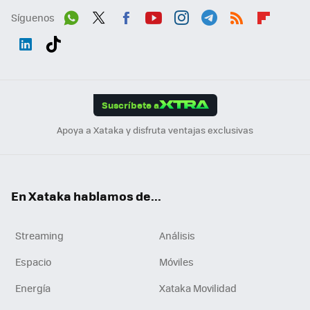
Síguenos
Wh
Twit
Fac
You
Inst
Tele
RSS
Flip
ats
ter
ebo
tub
agr
gra
boa
Link
Tikt
App
ok
e
am
m
rd
edI
ok
Suscríbete a
n
Apoya a Xataka y disfruta ventajas exclusivas
En Xataka hablamos de...
Streaming
Análisis
Espacio
Móviles
Energía
Xataka Movilidad