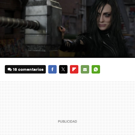
16 comentarios
FACEBOOK
TWITTER
FLIPBOARD
E-
WHATSAPP
MAIL