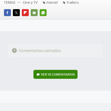
TEMAS
Cine y TV
marvel
Trailers
FACEBOOK
TWITTER
FLIPBOARD
E-
WHATSAPP
MAIL
Comentarios cerrados
VER
16 COMENTARIOS