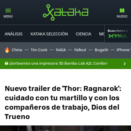
MENÚ
NUEVO
Suscríbete a
ANÁLISIS
XATAKA SELECCIÓN
CIENCIA
MOVILIDAD
HOY SE HABLA DE
China
Tim Cook
NASA
Fallout
Bugatti
iPhone 
🖨️ ¡Sorteamos una impresora 3D Bambu Lab A2L Combo!
Nuevo trailer de 'Thor: Ragnarok':
cuidado con tu martillo y con los
compañeros de trabajo, Dios del
Trueno