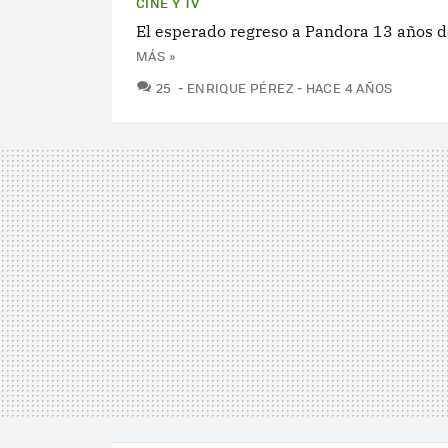
CINE Y TV
El esperado regreso a Pandora 13 años 
MÁS »
COMENTARIOS
25
ENRIQUE PÉREZ
HACE 4 AÑOS