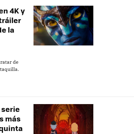
 en 4K y
ráiler
de la
tratar de
taquilla.
a serie
os más
 quinta