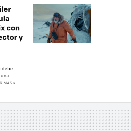
iler
ula
ix con
ctor y
o debe
n una
R MÁS »