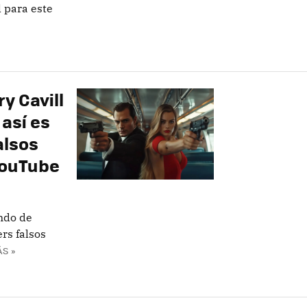
 para este
y Cavill
así es
alsos
YouTube
ndo de
rs falsos
S »