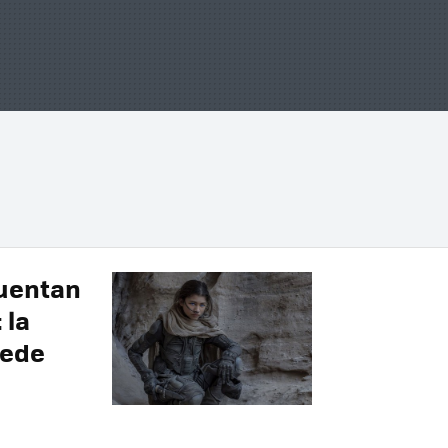
cuentan
 la
uede