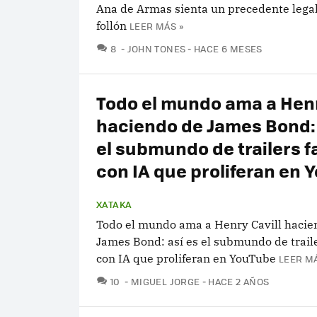
Ana de Armas sienta un precedente legal
follón
LEER MÁS »
COMENTARIOS
8
JOHN TONES
HACE 6 MESES
Todo el mundo ama a Henr
haciendo de James Bond: 
el submundo de trailers f
con IA que proliferan en 
XATAKA
Todo el mundo ama a Henry Cavill hacie
James Bond: así es el submundo de traile
con IA que proliferan en YouTube
LEER MÁ
COMENTARIOS
10
MIGUEL JORGE
HACE 2 AÑOS