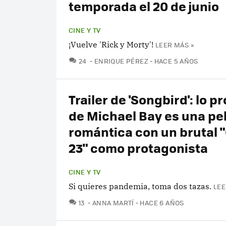
temporada el 20 de junio
CINE Y TV
¡Vuelve 'Rick y Morty'!
LEER MÁS »
COMENTARIOS
24
ENRIQUE PÉREZ
HACE 5 AÑOS
Trailer de 'Songbird': lo p
de Michael Bay es una pel
romántica con un brutal 
23" como protagonista
CINE Y TV
Si quieres pandemia, toma dos tazas.
LEE
COMENTARIOS
13
ANNA MARTÍ
HACE 6 AÑOS