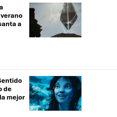
la
 verano
santa a
 Sentido
o de
la mejor