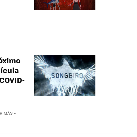
róximo
ícula
"COVID-
R MÁS »