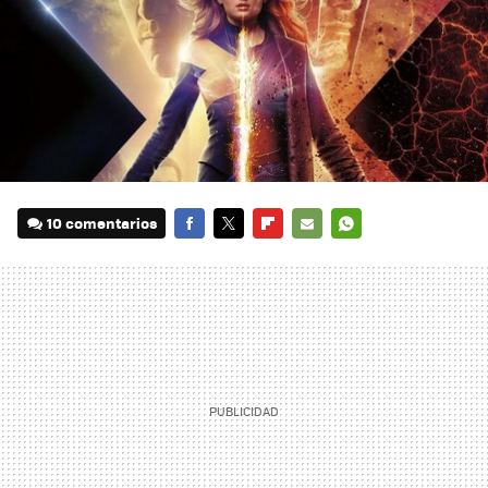
10 comentarios
FACEBOOK
TWITTER
FLIPBOARD
E-
WHATSAPP
MAIL