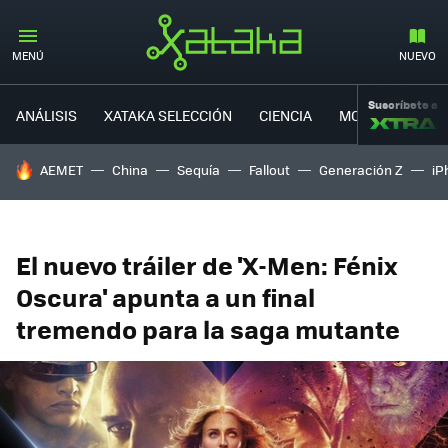
MENÚ
NUEVO
Suscríbete a
ANÁLISIS
XATAKA SELECCIÓN
CIENCIA
MOVILIDAD
HOY SE HABLA DE
AEMET
China
Sequía
Fallout
Generación Z
iP
El nuevo tráiler de 'X-Men: Fénix
Oscura' apunta a un final
tremendo para la saga mutante