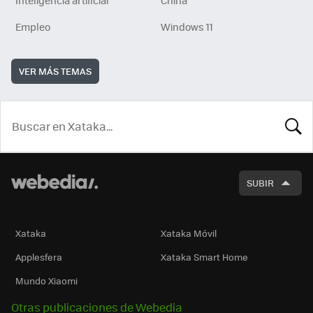
Empleo
Windows 11
VER MÁS TEMAS
BUSCA
SUBIR
Xataka
Xataka Móvil
Applesfera
Xataka Smart Home
Mundo Xiaomi
Otras publicaciones de Webedia