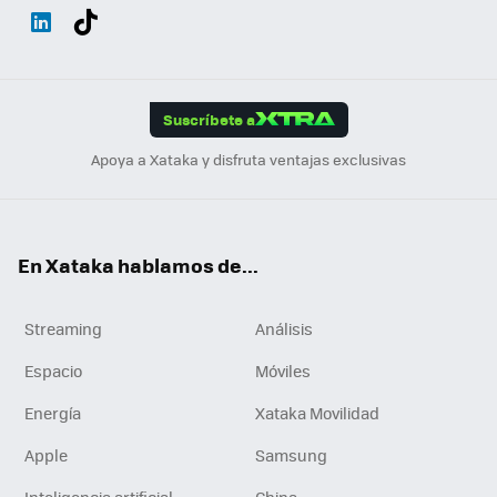
Wh
Twit
Fac
You
Inst
Tele
RSS
Flip
ats
ter
ebo
tub
agr
gra
boa
Link
Tikt
App
ok
e
am
m
rd
edI
ok
Suscríbete a
n
Apoya a Xataka y disfruta ventajas exclusivas
En Xataka hablamos de...
Streaming
Análisis
Espacio
Móviles
Energía
Xataka Movilidad
Apple
Samsung
Inteligencia artificial
China