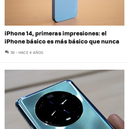
iPhone 14, primeras impresiones: el
iPhone básico es más básico que nunca
COMENTARIOS
36
HACE 4 AÑOS