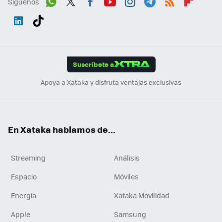
Síguenos
Wh
Twit
Fac
You
Inst
Tele
RSS
Flip
ats
ter
ebo
tub
agr
gra
boa
Link
Tikt
App
ok
e
am
m
rd
edI
ok
Suscríbete a
n
Apoya a Xataka y disfruta ventajas exclusivas
En Xataka hablamos de...
Streaming
Análisis
Espacio
Móviles
Energía
Xataka Movilidad
Apple
Samsung