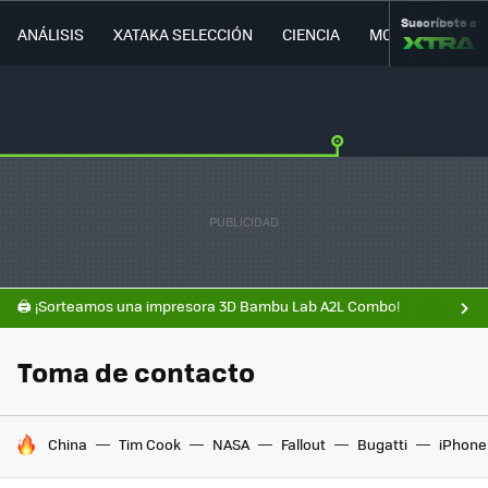
Suscríbete a
ANÁLISIS
XATAKA SELECCIÓN
CIENCIA
MOVILIDAD
🖨️ ¡Sorteamos una impresora 3D Bambu Lab A2L Combo!
Toma de contacto
HOY SE HABLA DE
China
Tim Cook
NASA
Fallout
Bugatti
iPhone 