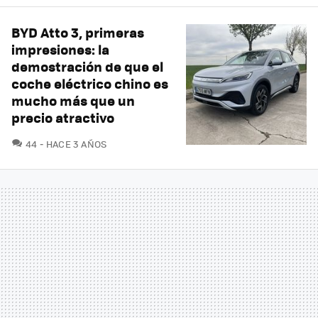
BYD Atto 3, primeras
impresiones: la
demostración de que el
coche eléctrico chino es
mucho más que un
precio atractivo
COMENTARIOS
44
HACE 3 AÑOS