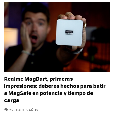
Realme MagDart, primeras
impresiones: deberes hechos para batir
a MagSafe en potencia y tiempo de
carga
COMENTARIOS
23
HACE 5 AÑOS