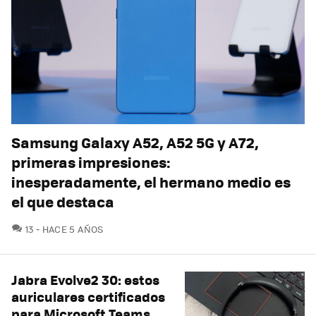
Samsung Galaxy A52, A52 5G y A72,
primeras impresiones:
inesperadamente, el hermano medio es
el que destaca
COMENTARIOS
13
HACE 5 AÑOS
Jabra Evolve2 30: estos
auriculares certificados
para Microsoft Teams