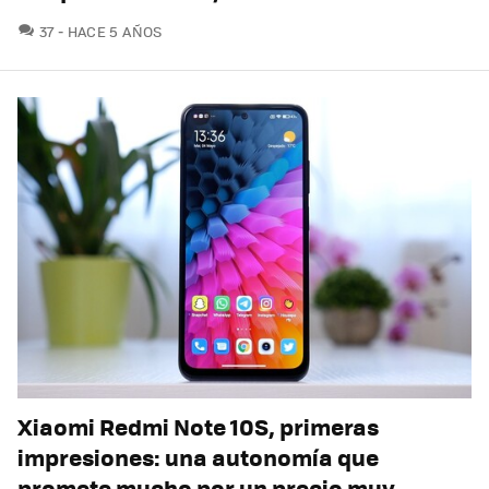
COMENTARIOS
37
HACE 5 AÑOS
Xiaomi Redmi Note 10S, primeras
impresiones: una autonomía que
promete mucho por un precio muy