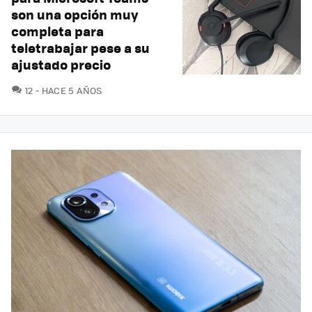
son una opción muy
completa para
teletrabajar pese a su
ajustado precio
COMENTARIOS
12
HACE 5 AÑOS