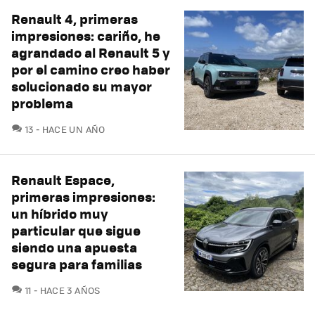
Renault 4, primeras
impresiones: cariño, he
agrandado al Renault 5 y
por el camino creo haber
solucionado su mayor
problema
COMENTARIOS
13
HACE UN AÑO
Renault Espace,
primeras impresiones:
un híbrido muy
particular que sigue
siendo una apuesta
segura para familias
COMENTARIOS
11
HACE 3 AÑOS