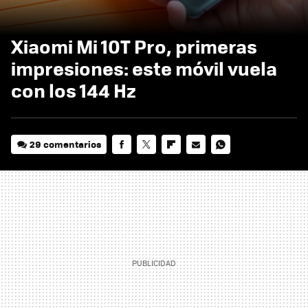
Xiaomi Mi 10T Pro, primeras
impresiones: este móvil vuela
con los 144 Hz
29 comentarios
FACEBOOK
TWITTER
FLIPBOARD
E-
WHATSAPP
MAIL