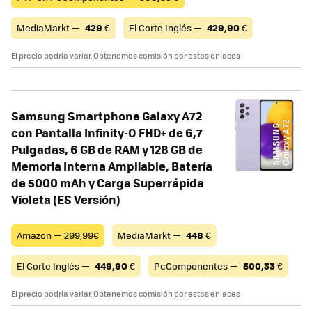
MediaMarkt —
429
€
El Corte Inglés —
429,90
€
El precio podría variar. Obtenemos comisión por estos enlaces
Samsung Smartphone Galaxy A72
con Pantalla Infinity-O FHD+ de 6,7
Pulgadas, 6 GB de RAM y 128 GB de
Memoria Interna Ampliable, Batería
de 5000 mAh y Carga Superrápida
Violeta (ES Versión)
Amazon — 299,99€
MediaMarkt —
448
€
El Corte Inglés —
449,90
€
PcComponentes —
500,33
€
El precio podría variar. Obtenemos comisión por estos enlaces