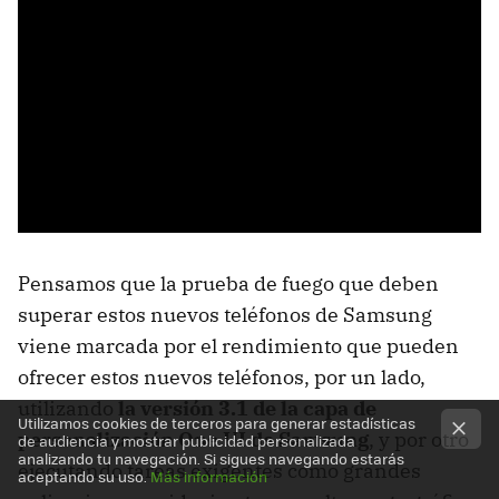
Pensamos que la prueba de fuego que deben
superar estos nuevos teléfonos de Samsung
viene marcada por el rendimiento que pueden
ofrecer estos nuevos teléfonos, por un lado,
utilizando
la versión 3.1 de la capa de
Utilizamos cookies de terceros para generar estadísticas
personalización One UI de Samsung
, y por otro
de audiencia y mostrar publicidad personalizada
analizando tu navegación. Si sigues navegando estarás
ejecutando tareas exigentes como grandes
aceptando su uso.
Más información