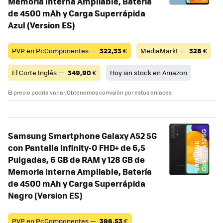
Memoria Interna Ampliable, Batería
de 4500 mAh y Carga Superrápida
Azul (Version ES)
PVP en PcComponentes —
322,33
€
MediaMarkt —
328
€
El Corte Inglés —
349,90
€
Hoy sin stock en Amazon
El precio podría variar. Obtenemos comisión por estos enlaces
Samsung Smartphone Galaxy A52 5G
con Pantalla Infinity-O FHD+ de 6,5
Pulgadas, 6 GB de RAM y 128 GB de
Memoria Interna Ampliable, Batería
de 4500 mAh y Carga Superrápida
Negro (Version ES)
PVP en PcComponentes —
396,53
€