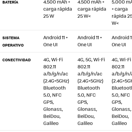
4.500 mAh +
4.500 mAh +
5.000 m
BATERÍA
carga rápida
carga rápida
+ carga
25 W
25 W<
rápida 2
W<
Android 11 +
Android 11 +
Android 1
SISTEMA
One UI
One UI
One UI
OPERATIVO
4G, Wi-Fi
4G, 5G, Wi-Fi
4G, Wi-Fi
CONECTIVIDAD
802.11
802.11
802.11
a/b/g/n/ac
a/b/g/n/ac
a/b/g/n/
(2.4G+5GHz)
(2.4G+5GHz)
(2.4G+5G
Bluetooth
Bluetooth
Bluetoot
5.0, NFC
5.0, NFC
5.0, NFC
GPS,
GPS,
GPS,
Glonass,
Glonass,
Glonass,
BeiDou,
BeiDou,
BeiDou,
Galileo
Galileo
Galileo