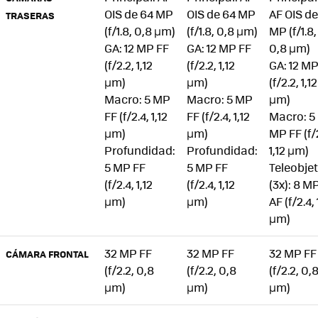
OIS de 64 MP
OIS de 64 MP
AF OIS de
TRASERAS
(f/1.8, 0,8 μm)
(f/1.8, 0,8 μm)
MP (f/1.8,
GA: 12 MP FF
GA: 12 MP FF
0,8 μm)
(f/2.2, 1,12
(f/2.2, 1,12
GA: 12 MP
µm)
µm)
(f/2.2, 1,12
Macro: 5 MP
Macro: 5 MP
µm)
FF (f/2.4, 1,12
FF (f/2.4, 1,12
Macro: 5
µm)
µm)
MP FF (f/
Profundidad:
Profundidad:
1,12 µm)
5 MP FF
5 MP FF
Teleobjet
(f/2.4, 1,12
(f/2.4, 1,12
(3x): 8 M
µm)
µm)
AF (f/2.4, 
µm)
32 MP FF
32 MP FF
32 MP FF
CÁMARA FRONTAL
(f/2.2, 0,8
(f/2.2, 0,8
(f/2.2, 0,
µm)
µm)
µm)