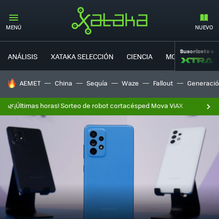
MENÚ
NUEVO
Suscríbete a
ANÁLISIS
XATAKA SELECCIÓN
CIENCIA
MOVILIDAD
HOY SE HABLA DE
AEMET
China
Sequía
Waze
Fallout
Generació
🌿¡Últimas horas! Sorteo de robot cortacésped Mova ViAX