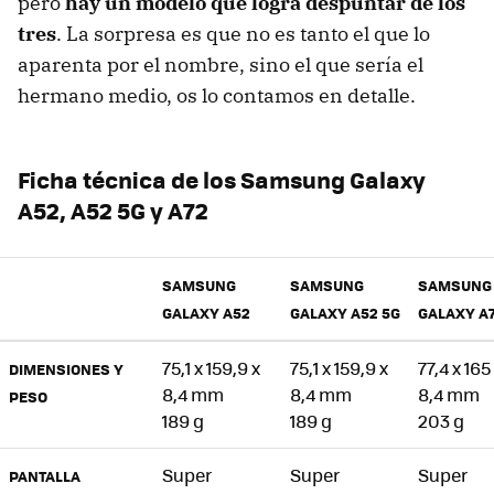
pero
hay un modelo que logra despuntar de los
tres
. La sorpresa es que no es tanto el que lo
aparenta por el nombre, sino el que sería el
hermano medio, os lo contamos en detalle.
Ficha técnica de los Samsung Galaxy
A52, A52 5G y A72
SAMSUNG
SAMSUNG
SAMSUNG
GALAXY A52
GALAXY A52 5G
GALAXY A
75,1 x 159,9 x
75,1 x 159,9 x
77,4 x 165
DIMENSIONES Y
8,4 mm
8,4 mm
8,4 mm
PESO
189 g
189 g
203 g
Super
Super
Super
PANTALLA