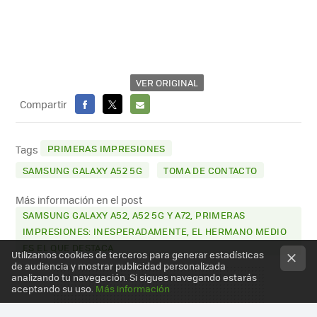
VER ORIGINAL
Compartir
FACEBOOK
X
E-
MAIL
PRIMERAS IMPRESIONES
Tags
SAMSUNG GALAXY A52 5G
TOMA DE CONTACTO
Más información en el post
SAMSUNG GALAXY A52, A52 5G Y A72, PRIMERAS
IMPRESIONES: INESPERADAMENTE, EL HERMANO MEDIO
ES EL QUE DESTACA
Utilizamos cookies de terceros para generar estadísticas
de audiencia y mostrar publicidad personalizada
analizando tu navegación. Si sigues navegando estarás
aceptando su uso.
Más información