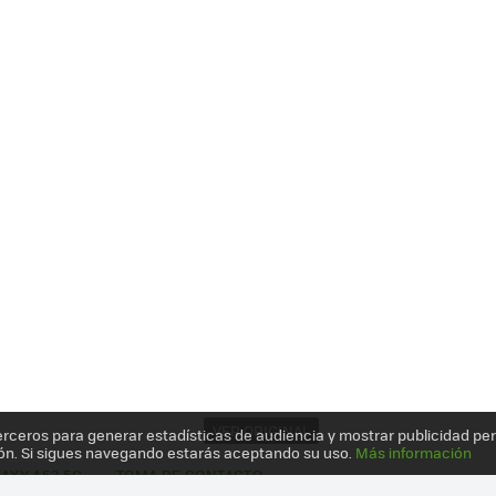
VER ORIGINAL
erceros para generar estadísticas de audiencia y mostrar publicidad pe
ón. Si sigues navegando estarás aceptando su uso.
Más información
AXY A52 5G
TOMA DE CONTACTO