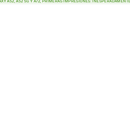
XY A52, A52 5G Y A72, PRIMERAS IMPRESIONES: INESPERADAMENTE