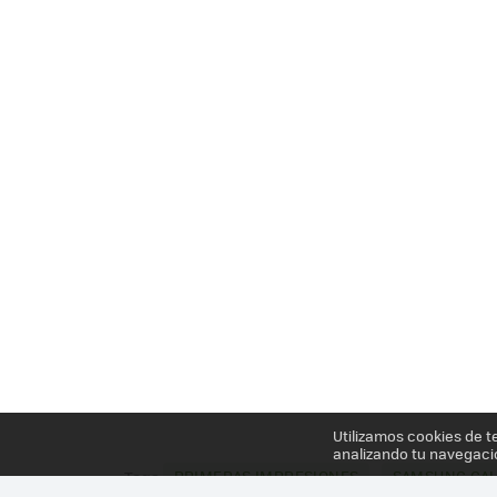
Utilizamos cookies de t
analizando tu navegaci
PRIMERAS IMPRESIONES
SAMSUNG GAL
Tags