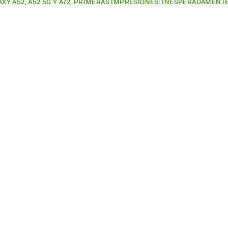
XY A52, A52 5G Y A72, PRIMERAS IMPRESIONES: INESPERADAMENTE