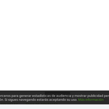
VER ORIGINAL
erceros para generar estadísticas de audiencia y mostrar publicidad pe
ón. Si sigues navegando estarás aceptando su uso.
Más información
AXY A52 5G
TOMA DE CONTACTO