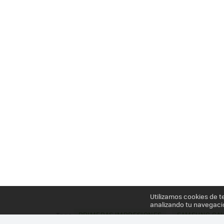
Utilizamos cookies de t
analizando tu navegaci
PRIMERAS IMPRESIONES
SAMSUNG GAL
Tags