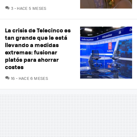
COMENTARIOS
3
HACE 5 MESES
La crisis de Telecinco es
tan grande que le está
llevando a medidas
extremas: fusionar
platós para ahorrar
costes
COMENTARIOS
16
HACE 6 MESES