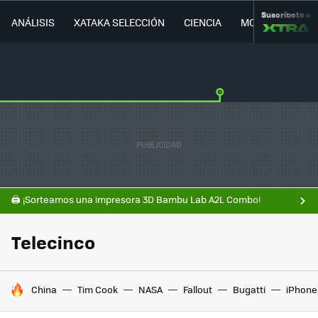
Suscríbete a
ANÁLISIS
XATAKA SELECCIÓN
CIENCIA
MOVILIDAD
🖨️ ¡Sorteamos una impresora 3D Bambu Lab A2L Combo!
Telecinco
HOY SE HABLA DE
China
Tim Cook
NASA
Fallout
Bugatti
iPhone 