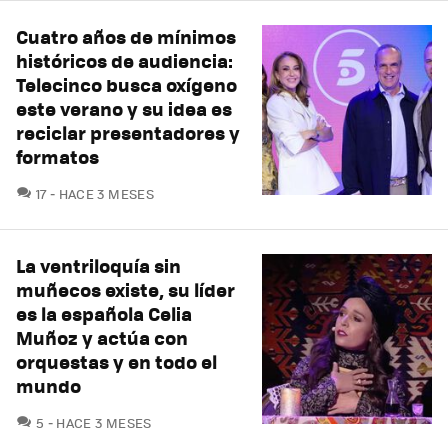
Cuatro años de mínimos
históricos de audiencia:
Telecinco busca oxígeno
este verano y su idea es
reciclar presentadores y
formatos
COMENTARIOS
17
HACE 3 MESES
La ventriloquía sin
muñecos existe, su líder
es la española Celia
Muñoz y actúa con
orquestas y en todo el
mundo
COMENTARIOS
5
HACE 3 MESES