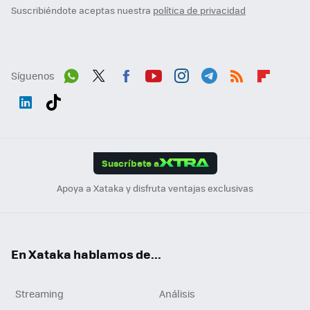
Suscribiéndote aceptas nuestra
política de privacidad
Síguenos
Wh
Twit
Fac
You
Inst
Tele
RSS
Flip
ats
ter
ebo
tub
agr
gra
boa
Link
Tikt
App
ok
e
am
m
rd
edI
ok
Suscríbete a
n
Apoya a Xataka y disfruta ventajas exclusivas
En Xataka hablamos de...
Streaming
Análisis