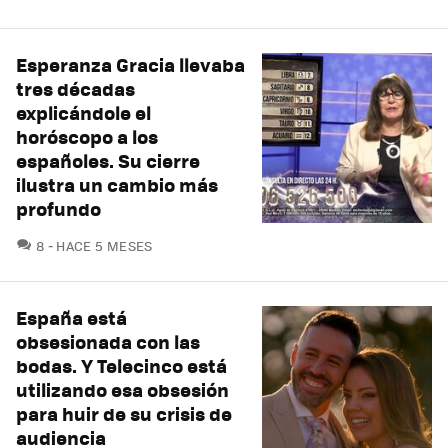
Esperanza Gracia llevaba
tres décadas
explicándole el
horóscopo a los
españoles. Su cierre
ilustra un cambio más
profundo
COMENTARIOS
8
HACE 5 MESES
España está
obsesionada con las
bodas. Y Telecinco está
utilizando esa obsesión
para huir de su crisis de
audiencia