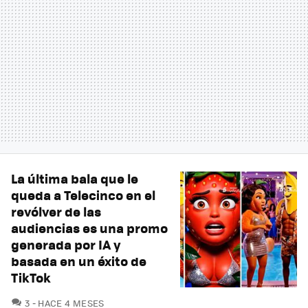
La última bala que le
queda a Telecinco en el
revólver de las
audiencias es una promo
generada por IA y
basada en un éxito de
TikTok
COMENTARIOS
3
HACE 4 MESES