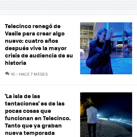
Telecinco renegó de
Vasile para crear algo
nuevo: cuatro años
después vive la mayor
crisis de audiencia de su
historia
COMENTARIOS
10
HACE 7 MESES
'La isla de las
tentaciones' es de las
pocas cosas que
funcionan en Telecinco.
Tanto que ya graban
nueva temporada