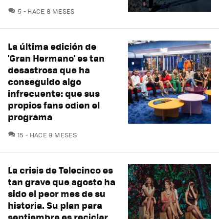
COMENTARIOS
5
HACE 8 MESES
La última edición de
'Gran Hermano' es tan
desastrosa que ha
conseguido algo
infrecuente: que sus
propios fans odien el
programa
COMENTARIOS
15
HACE 9 MESES
La crisis de Telecinco es
tan grave que agosto ha
sido el peor mes de su
historia. Su plan para
septiembre es reciclar