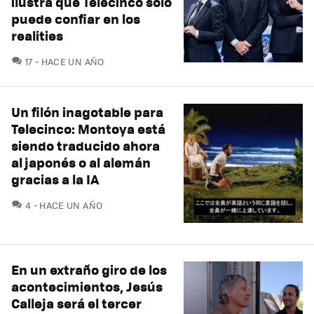
ilustra que Telecinco solo
puede confiar en los
realities
COMENTARIOS
17
HACE UN AÑO
Un filón inagotable para
Telecinco: Montoya está
siendo traducido ahora
al japonés o al alemán
gracias a la IA
COMENTARIOS
4
HACE UN AÑO
En un extraño giro de los
acontecimientos, Jesús
Calleja será el tercer