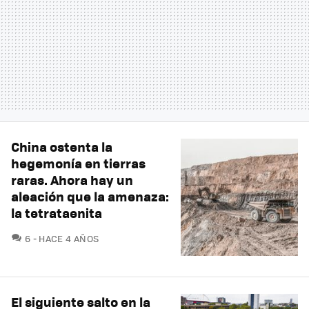
China ostenta la
hegemonía en tierras
raras. Ahora hay un
aleación que la amenaza:
la tetrataenita
COMENTARIOS
6
HACE 4 AÑOS
El siguiente salto en la