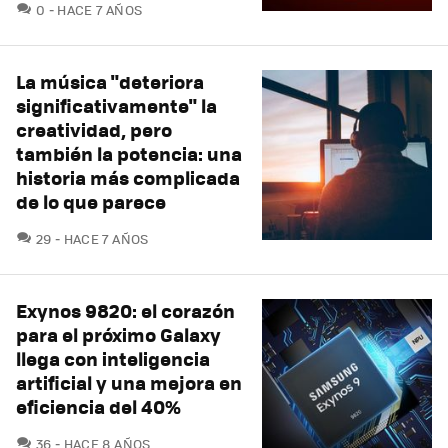
COMENTARIOS
0
HACE 7 AÑOS
La música "deteriora
significativamente" la
creatividad, pero
también la potencia: una
historia más complicada
de lo que parece
COMENTARIOS
29
HACE 7 AÑOS
Exynos 9820: el corazón
para el próximo Galaxy
llega con inteligencia
artificial y una mejora en
eficiencia del 40%
COMENTARIOS
36
HACE 8 AÑOS