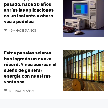
pasado: hace 20 años
abrías las aplicaciones
en un instante y ahora
vas a pedales
COMENTARIOS
46
HACE 3 AÑOS
Estos paneles solares
han logrado un nuevo
récord. Y nos acercan al
sueño de generar
energía con nuestras
ventanas
COMENTARIOS
8
HACE 4 AÑOS