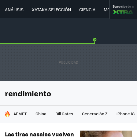
Suscríbete a
ANÁLISIS
XATAKA SELECCIÓN
CIENCIA
MOVILIDAD
rendimiento
HOY SE HABLA DE
AEMET
China
Bill Gates
Generación Z
iPhone 18
Las tiras nasales vuelven