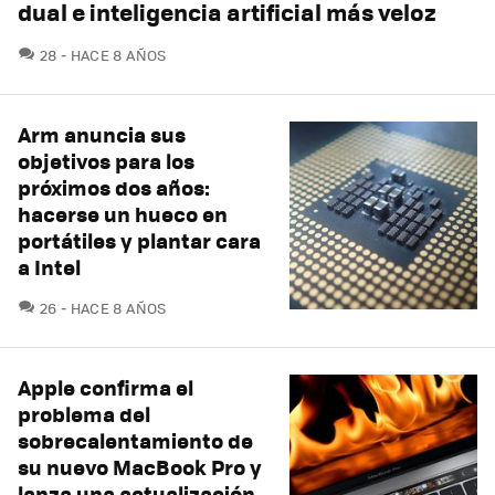
dual e inteligencia artificial más veloz
COMENTARIOS
28
HACE 8 AÑOS
Arm anuncia sus
objetivos para los
próximos dos años:
hacerse un hueco en
portátiles y plantar cara
a Intel
COMENTARIOS
26
HACE 8 AÑOS
Apple confirma el
problema del
sobrecalentamiento de
su nuevo MacBook Pro y
lanza una actualización