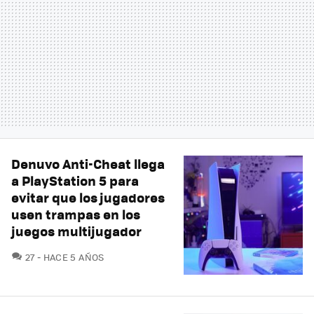
Denuvo Anti-Cheat llega
a PlayStation 5 para
evitar que los jugadores
usen trampas en los
juegos multijugador
COMENTARIOS
27
HACE 5 AÑOS