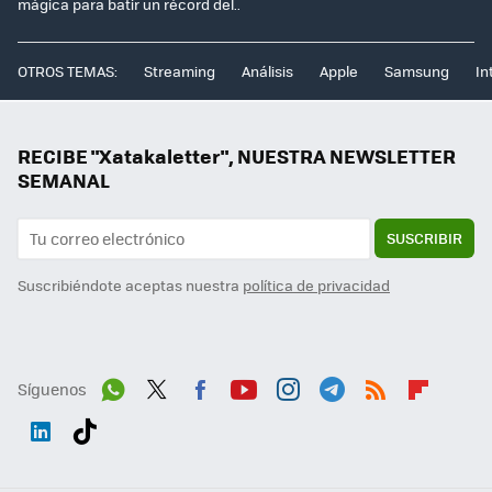
mágica para batir un récord del..
OTROS TEMAS:
Streaming
Análisis
Apple
Samsung
In
RECIBE "Xatakaletter", NUESTRA NEWSLETTER
SEMANAL
SUSCRIBIR
Suscribiéndote aceptas nuestra
política de privacidad
Síguenos
Wh
Twit
Fac
You
Inst
Tele
RSS
Flip
ats
ter
ebo
tub
agr
gra
boa
Link
Tikt
App
ok
e
am
m
rd