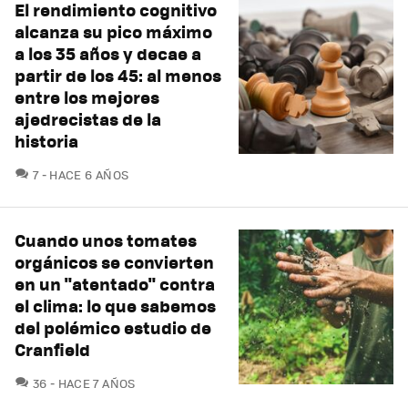
El rendimiento cognitivo
alcanza su pico máximo
a los 35 años y decae a
partir de los 45: al menos
entre los mejores
ajedrecistas de la
historia
COMENTARIOS
7
HACE 6 AÑOS
Cuando unos tomates
orgánicos se convierten
en un "atentado" contra
el clima: lo que sabemos
del polémico estudio de
Cranfield
COMENTARIOS
36
HACE 7 AÑOS