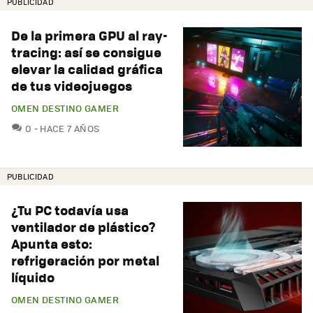
PUBLICIDAD
De la primera GPU al ray-
tracing: así se consigue
elevar la calidad gráfica
de tus videojuegos
OMEN DESTINO GAMER
COMENTARIOS
0
HACE 7 AÑOS
PUBLICIDAD
¿Tu PC todavía usa
ventilador de plástico?
Apunta esto:
refrigeración por metal
líquido
OMEN DESTINO GAMER