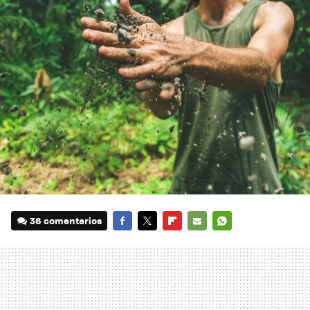
36 comentarios
FACEBOOK
TWITTER
FLIPBOARD
E-
WHATSAPP
MAIL