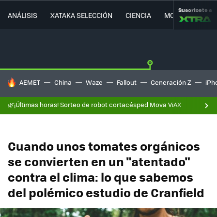
Suscríbete a
ANÁLISIS
XATAKA SELECCIÓN
CIENCIA
MOVILIDAD
HOY SE HABLA DE
AEMET
China
Waze
Fallout
Generación Z
iPh
🌿¡Últimas horas! Sorteo de robot cortacésped Mova ViAX
Cuando unos tomates orgánicos
se convierten en un "atentado"
contra el clima: lo que sabemos
del polémico estudio de Cranfield