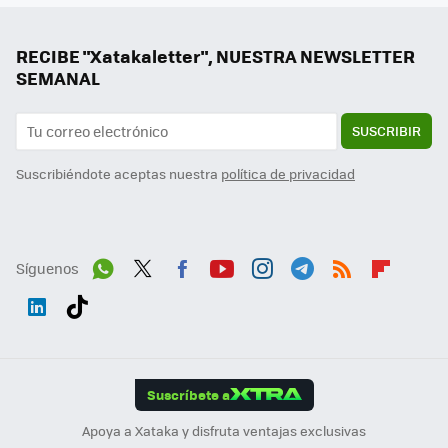
RECIBE "Xatakaletter", NUESTRA NEWSLETTER
SEMANAL
SUSCRIBIR
Suscribiéndote aceptas nuestra
política de privacidad
Síguenos
Wh
Twit
Fac
You
Inst
Tele
RSS
Flip
ats
ter
ebo
tub
agr
gra
boa
Link
Tikt
App
ok
e
am
m
rd
edI
ok
Suscríbete a
n
Apoya a Xataka y disfruta ventajas exclusivas