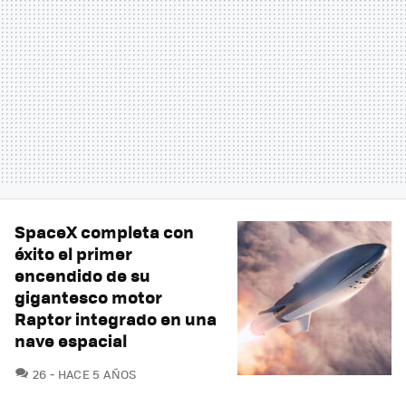
SpaceX completa con
éxito el primer
encendido de su
gigantesco motor
Raptor integrado en una
nave espacial
COMENTARIOS
26
HACE 5 AÑOS