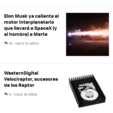
Elon Musk ya calienta el
motor interplanetario
que llevará a SpaceX (y
al hombre) a Marte
COMENTARIOS
16
HACE 10 AÑOS
WesternDigital
Velociraptor, sucesores
de los Raptor
COMENTARIOS
6
HACE 18 AÑOS