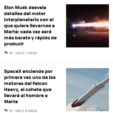
Elon Musk desvela
detalles del motor
interplanetario con el
que quiere llevarnos a
Marte: cada vez será
más barato y rápido de
producir
COMENTARIOS
74
HACE 7 AÑOS
SpaceX enciende por
primera vez uno de los
motores del Falcon
Heavy, el cohete que
llevará al hombre a
Marte
COMENTARIOS
19
HACE 9 AÑOS