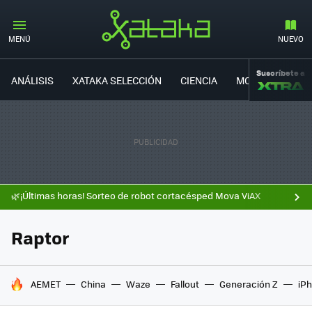
MENÚ
NUEVO
Suscríbete a
ANÁLISIS
XATAKA SELECCIÓN
CIENCIA
MOVILIDAD
🌿¡Últimas horas! Sorteo de robot cortacésped Mova ViAX
Raptor
HOY SE HABLA DE
AEMET
China
Waze
Fallout
Generación Z
iPh