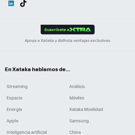
Wh
Twit
Fac
You
Inst
Tele
RSS
Flip
ats
ter
ebo
tub
agr
gra
boa
Link
Tikt
App
ok
e
am
m
rd
edI
ok
Suscríbete a
n
Apoya a Xataka y disfruta ventajas exclusivas
En Xataka hablamos de...
Streaming
Análisis
Espacio
Móviles
Energía
Xataka Movilidad
Apple
Samsung
Inteligencia artificial
China