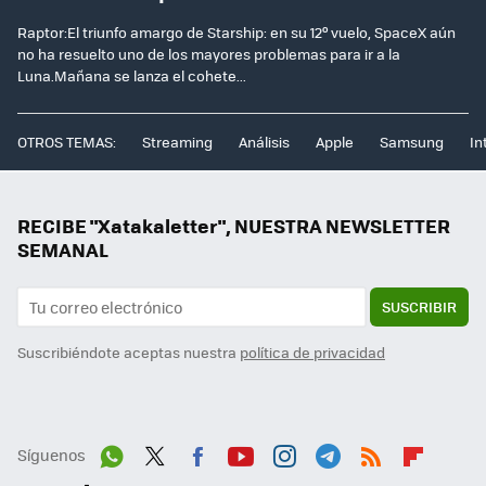
Raptor:El triunfo amargo de Starship: en su 12º vuelo, SpaceX aún
no ha resuelto uno de los mayores problemas para ir a la
Luna.Mañana se lanza el cohete...
OTROS TEMAS:
Streaming
Análisis
Apple
Samsung
In
RECIBE "Xatakaletter", NUESTRA NEWSLETTER
SEMANAL
SUSCRIBIR
Suscribiéndote aceptas nuestra
política de privacidad
Síguenos