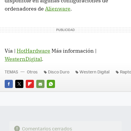
disponible en algunas configuraciones de
ordenadores de
Alienware
.
Vía |
HotHardware
Más información |
WesternDigital
.
TEMAS
Otros
Disco Duro
Western Digital
Rapto
FACEBOOK
TWITTER
FLIPBOARD
E-
WHATSAPP
MAIL
Comentarios cerrados