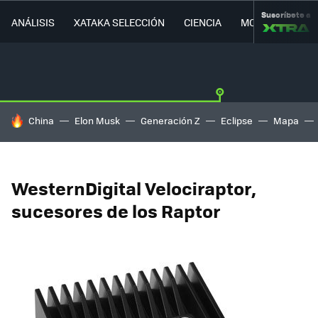
Suscríbete a
ANÁLISIS
XATAKA SELECCIÓN
CIENCIA
MOVILIDAD
HOY SE HABLA DE
China
Elon Musk
Generación Z
Eclipse
Mapa
WesternDigital Velociraptor,
sucesores de los Raptor