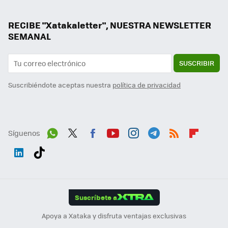
RECIBE "Xatakaletter", NUESTRA NEWSLETTER
SEMANAL
SUSCRIBIR
Suscribiéndote aceptas nuestra
política de privacidad
Síguenos
Wh
Twit
Fac
You
Inst
Tele
RSS
Flip
ats
ter
ebo
tub
agr
gra
boa
Link
Tikt
App
ok
e
am
m
rd
edI
ok
Suscríbete a
n
Apoya a Xataka y disfruta ventajas exclusivas