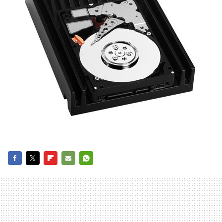
FACEBOOK
TWITTER
FLIPBOARD
E-
WHATSAPP
MAIL